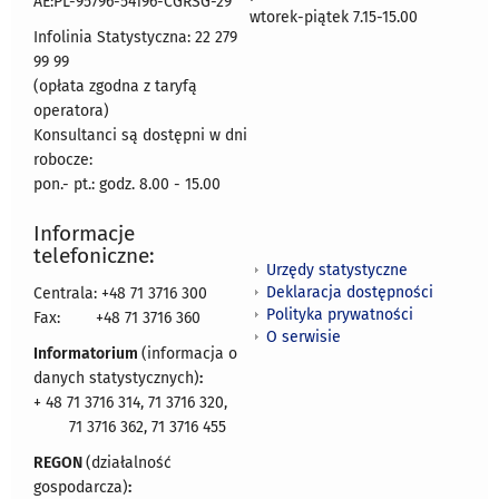
AE:PL-95796-54196-CGRSG-29
wtorek-piątek 7.15-15.00
Infolinia Statystyczna: 22 279
99 99
(opłata zgodna z taryfą
operatora)
Konsultanci są dostępni w dni
robocze:
pon.- pt.: godz. 8.00 - 15.00
Informacje
telefoniczne:
Urzędy statystyczne
Deklaracja dostępności
Centrala: +48 71 3716 300
Polityka prywatności
Fax:
+48 71 3716 360
O serwisie
Informatorium
(informacja o
danych statystycznych)
:
+ 48 71 3716 314, 71 3716 320,
71 3716 362, 71 3716 455
REGON
(działalność
gospodarcza)
: