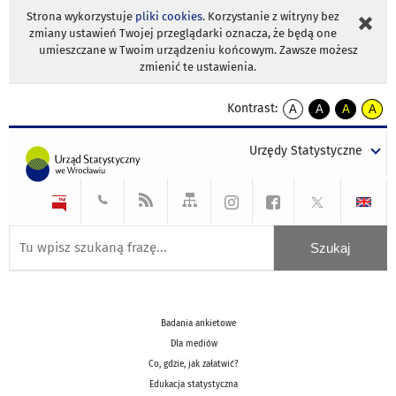
Strona wykorzystuje
pliki cookies
. Korzystanie z witryny bez
zmiany ustawień Twojej przeglądarki oznacza, że będą one
umieszczane w Twoim urządzeniu końcowym. Zawsze możesz
zmienić te ustawienia.
Kontrast:
A
A
A
A
kontrast
kontrast
kontrast
kontra
domyślny
biały
żółty
czarny
Urzędy Statystyczne
tekst
tekst
tekst
na
na
na
czarnym
czarnym
żółtym
Badania ankietowe
Dla mediów
Co, gdzie, jak załatwić?
Edukacja statystyczna