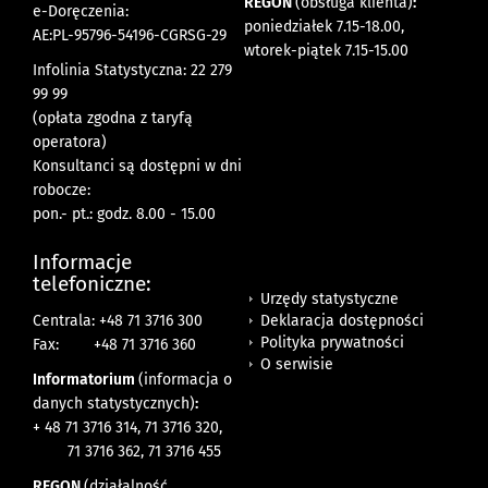
REGON
(obsługa klienta)
:
e-Doręczenia:
poniedziałek 7.15-18.00,
AE:PL-95796-54196-CGRSG-29
wtorek-piątek 7.15-15.00
Infolinia Statystyczna: 22 279
99 99
(opłata zgodna z taryfą
operatora)
Konsultanci są dostępni w dni
robocze:
pon.- pt.: godz. 8.00 - 15.00
Informacje
telefoniczne:
Urzędy statystyczne
Deklaracja dostępności
Centrala: +48 71 3716 300
Polityka prywatności
Fax:
+48 71 3716 360
O serwisie
Informatorium
(informacja o
danych statystycznych)
:
+ 48 71 3716 314, 71 3716 320,
71 3716 362, 71 3716 455
REGON
(działalność