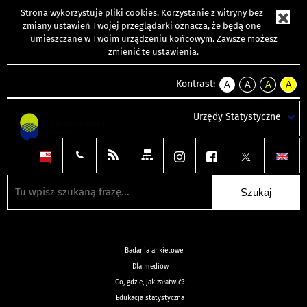
Strona wykorzystuje
pliki cookies
. Korzystanie z witryny bez
zmiany ustawień Twojej przeglądarki oznacza, że będą one
umieszczane w Twoim urządzeniu końcowym. Zawsze możesz
zmienić te ustawienia.
Kontrast:
A
A
A
A
kontrast
kontrast
kontrast
kontra
domyślny
biały
żółty
czarny
Urzędy Statystyczne
tekst
tekst
tekst
na
na
na
czarnym
czarnym
żółtym
Badania ankietowe
Dla mediów
Co, gdzie, jak załatwić?
Edukacja statystyczna