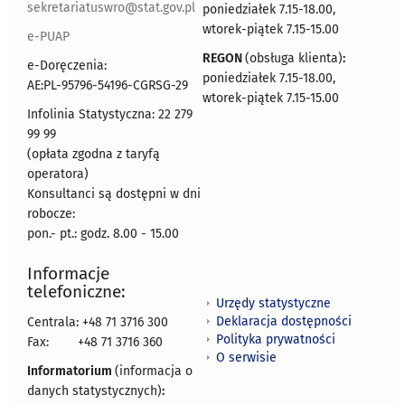
sekretariatuswro@stat.gov.pl
poniedziałek 7.15-18.00,
wtorek-piątek 7.15-15.00
e-PUAP
REGON
(obsługa klienta)
:
e-Doręczenia:
poniedziałek 7.15-18.00,
AE:PL-95796-54196-CGRSG-29
wtorek-piątek 7.15-15.00
Infolinia Statystyczna: 22 279
99 99
(opłata zgodna z taryfą
operatora)
Konsultanci są dostępni w dni
robocze:
pon.- pt.: godz. 8.00 - 15.00
Informacje
telefoniczne:
Urzędy statystyczne
Deklaracja dostępności
Centrala: +48 71 3716 300
Polityka prywatności
Fax:
+48 71 3716 360
O serwisie
Informatorium
(informacja o
danych statystycznych)
: