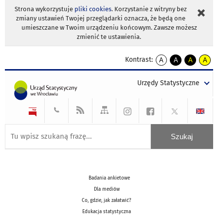
Strona wykorzystuje
pliki cookies
. Korzystanie z witryny bez
zmiany ustawień Twojej przeglądarki oznacza, że będą one
umieszczane w Twoim urządzeniu końcowym. Zawsze możesz
zmienić te ustawienia.
Kontrast:
A
A
A
A
kontrast
kontrast
kontrast
kontra
domyślny
biały
żółty
czarny
Urzędy Statystyczne
tekst
tekst
tekst
na
na
na
czarnym
czarnym
żółtym
Badania ankietowe
Dla mediów
Co, gdzie, jak załatwić?
Edukacja statystyczna