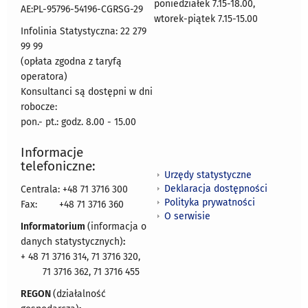
poniedziałek 7.15-18.00,
AE:PL-95796-54196-CGRSG-29
wtorek-piątek 7.15-15.00
Infolinia Statystyczna: 22 279
99 99
(opłata zgodna z taryfą
operatora)
Konsultanci są dostępni w dni
robocze:
pon.- pt.: godz. 8.00 - 15.00
Informacje
telefoniczne:
Urzędy statystyczne
Deklaracja dostępności
Centrala: +48 71 3716 300
Polityka prywatności
Fax:
+48 71 3716 360
O serwisie
Informatorium
(informacja o
danych statystycznych)
:
+ 48 71 3716 314, 71 3716 320,
71 3716 362, 71 3716 455
REGON
(działalność