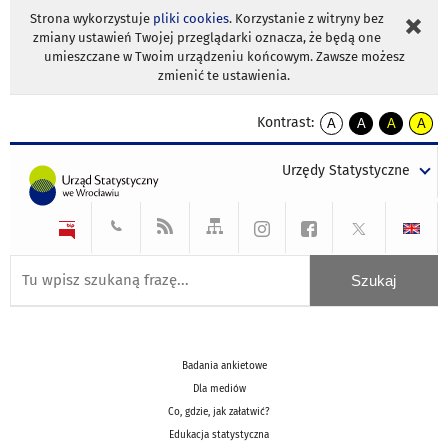
Strona wykorzystuje
pliki cookies
. Korzystanie z witryny bez
zmiany ustawień Twojej przeglądarki oznacza, że będą one
umieszczane w Twoim urządzeniu końcowym. Zawsze możesz
zmienić te ustawienia.
Kontrast:
A
A
A
A
kontrast
kontrast
kontrast
kontra
domyślny
biały
żółty
czarny
Urzędy Statystyczne
tekst
tekst
tekst
na
na
na
czarnym
czarnym
żółtym
Badania ankietowe
Dla mediów
Co, gdzie, jak załatwić?
Edukacja statystyczna