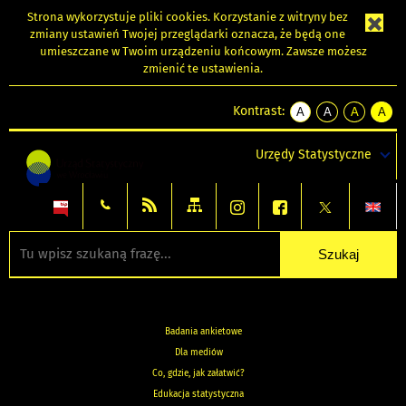
Strona wykorzystuje
pliki cookies
. Korzystanie z witryny bez
zmiany ustawień Twojej przeglądarki oznacza, że będą one
umieszczane w Twoim urządzeniu końcowym. Zawsze możesz
zmienić te ustawienia.
Kontrast:
A
A
A
A
kontrast
kontrast
kontrast
kontra
domyślny
biały
żółty
czarny
Urzędy Statystyczne
tekst
tekst
tekst
na
na
na
czarnym
czarnym
żółtym
Badania ankietowe
Dla mediów
Co, gdzie, jak załatwić?
Edukacja statystyczna