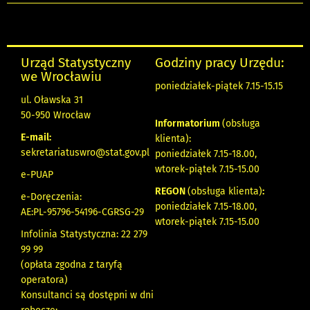
Urząd Statystyczny
Godziny pracy Urzędu:
we Wrocławiu
poniedziałek-piątek 7.15-15.15
ul. Oławska 31
50-950 Wrocław
Informatorium
(obsługa
E-mail:
klienta):
sekretariatuswro@stat.gov.pl
poniedziałek 7.15-18.00,
wtorek-piątek 7.15-15.00
e-PUAP
REGON
(obsługa klienta)
:
e-Doręczenia:
poniedziałek 7.15-18.00,
AE:PL-95796-54196-CGRSG-29
wtorek-piątek 7.15-15.00
Infolinia Statystyczna: 22 279
99 99
(opłata zgodna z taryfą
operatora)
Konsultanci są dostępni w dni