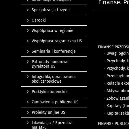
Finanse. 
Specjalizacja Urzędu
Ośrodki
Współpraca w regionie
Współpraca zagraniczna US
FINANSE PRZEDS
Seminaria i konferencje
Uwagi ogól
Przychody, 
Patronaty honorowe
Dyrektora US
Przychody, 
Przedsiębio
Infografiki, opracowania
okolicznościowe
Relacje eko
Aktywa obro
Praktyki studenckie
Zobowiązani
Zamówienia publiczne US
Kapitały (f
Projekty unijne US
Kapitał zak
Likwidacja / Sprzedaż
FINANSE PUBLIC
majątku