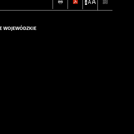
A
A
A
NE WOJEWÓDZKIE