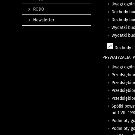
Uwagi ogól
RODO
Dochody bud
Dochody bud
Newsletter
Wydatki bud
Wydatki bud
Dochody i 
PRYWATYZACJA.
Uwagi ogól
Przedsiębio
Przedsiębior
Przedsiębio
Przedsiębior
Spółki pows
od 1 VIII 199
Podmioty go
Podmioty go