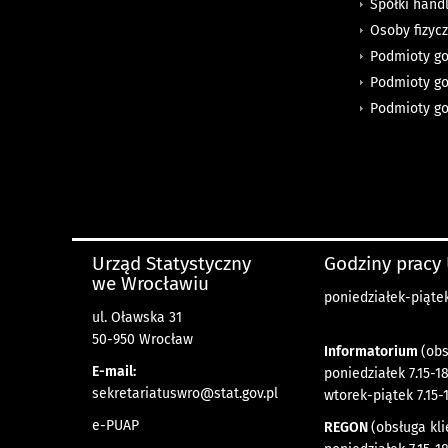
Spółki hand
Osoby fizyc
Podmioty go
Podmioty go
Podmioty go
Urząd Statystyczny
Godziny pracy
we Wrocławiu
poniedziałek-piątek 
ul. Oławska 31
50-950 Wrocław
Informatorium
(obs
E-mail:
poniedziałek 7.15-18
sekretariatuswro@stat.gov.pl
wtorek-piątek 7.15-
e-PUAP
REGON
(obsługa kli