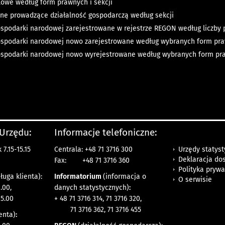
lowe według form prawnych i sekcji
zne prowadzące działalność gospodarczą według sekcji
spodarki narodowej zarejestrowane w rejestrze REGON według liczby p
spodarki narodowej nowo zarejestrowane według wybranych form praw
spodarki narodowej nowo wyrejestrowane według wybranych form pra
 Urzędu:
Informacje telefoniczne:
Urzędy statys
7.15-15.15
Centrala: +48 71 3716 300
Deklaracja do
Fax:
+48 71 3716 360
Polityka prywa
ługa klienta):
Informatorium
(informacja o
O serwisie
.00,
danych statystycznych)
:
15.00
+ 48 71 3716 314, 71 3716 320,
71 3716 362, 71 3716 455
enta)
: