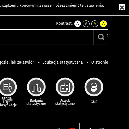
m urządzeniu końcowym. Zawsze możesz zmienić te ustawienia.
Kontrast:
A
A
A
A
kontrast
kontrast
kontrast
kontrast
domyślny
biały
żółty
czarny
tekst
tekst
tekst
na
na
na
czarnym
czarnym
żółtym
gdzie, jak załatwić?
Edukacja statystyczna
O stronie
REGON,
Badania
Urzędy
TERYT,
GUS
statystyczne
statystyczne
lasyfikacje