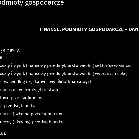
Podmioty gospodarcze
FINANSE. PODMIOTY GOSPODARCZE - DA
IĘBIORSTW
ne
koszty i wynik finansowy przedsiębiorstw według sektorów własności
koszty i wynik finansowy przedsiębiorstw według wybranych sekcji
rstwa według uzyskanych wyników finansowych
nomiczne w przedsiębiorstwach
towe przedsiębiorstw
a przedsiębiorstw
undusze) własne przedsiębiorstw
ładowy (akcyjny) przedsiębiorstw
ZNE