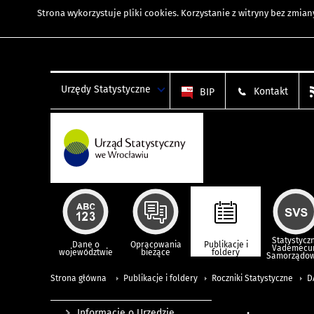
Strona wykorzystuje
pliki cookies
. Korzystanie z witryny bez zmi
Urzędy Statystyczne
Kontakt
BIP
Statystycz
Dane o
Opracowania
Publikacje i
Vademec
województwie
bieżące
foldery
Samorządo
Strona główna
Publikacje i foldery
Roczniki Statystyczne
D
Informacje o Urzędzie