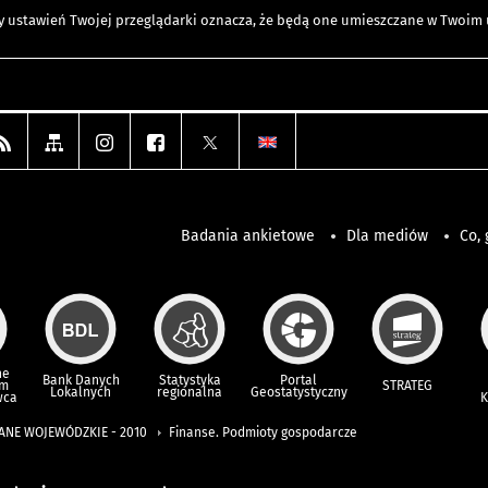
any ustawień Twojej przeglądarki oznacza, że będą one umieszczane w Twoi
Badania ankietowe
Dla mediów
Co, 
ne
Bank Danych
Statystyka
Portal
um
STRATEG
Lokalnych
regionalna
Geostatystyczny
wca
K
ANE WOJEWÓDZKIE - 2010
Finanse. Podmioty gospodarcze