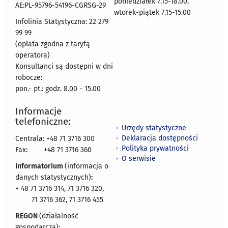
poniedziałek 7.15-18.00,
AE:PL-95796-54196-CGRSG-29
wtorek-piątek 7.15-15.00
Infolinia Statystyczna: 22 279
99 99
(opłata zgodna z taryfą
operatora)
Konsultanci są dostępni w dni
robocze:
pon.- pt.: godz. 8.00 - 15.00
Informacje
telefoniczne:
Urzędy statystyczne
Deklaracja dostępności
Centrala: +48 71 3716 300
Polityka prywatności
Fax:
+48 71 3716 360
O serwisie
Informatorium
(informacja o
danych statystycznych)
:
+ 48 71 3716 314, 71 3716 320,
71 3716 362, 71 3716 455
REGON
(działalność
gospodarcza)
: