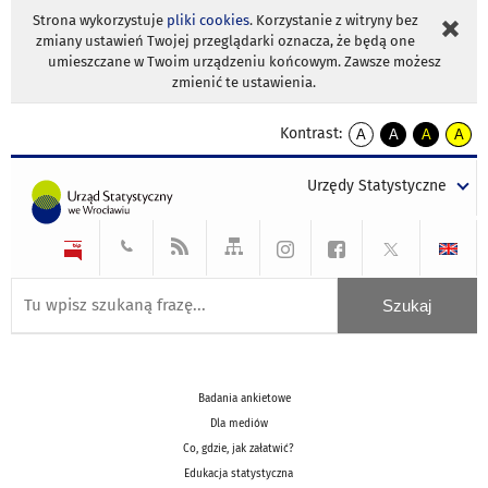
Strona wykorzystuje
pliki cookies
. Korzystanie z witryny bez
zmiany ustawień Twojej przeglądarki oznacza, że będą one
umieszczane w Twoim urządzeniu końcowym. Zawsze możesz
zmienić te ustawienia.
Kontrast:
A
A
A
A
kontrast
kontrast
kontrast
kontra
domyślny
biały
żółty
czarny
Urzędy Statystyczne
tekst
tekst
tekst
na
na
na
czarnym
czarnym
żółtym
Badania ankietowe
Dla mediów
Co, gdzie, jak załatwić?
Edukacja statystyczna