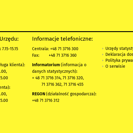
 Urzędu:
Informacje telefoniczne:
Urzędy statys
7.15-15.15
Centrala: +48 71 3716 300
Deklaracja do
Fax:
+48 71 3716 360
Polityka prywa
ługa klienta):
Informatorium
(informacja o
O serwisie
.00,
danych statystycznych)
:
15.00
+ 48 71 3716 314, 71 3716 320,
71 3716 362, 71 3716 455
enta)
:
.00,
REGON
(działalność gospodarcza)
:
15.00
+48 71 3716 312