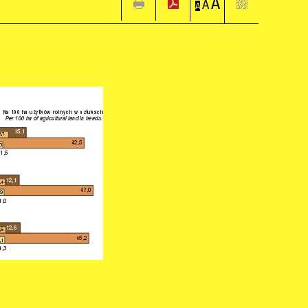
A
A
A