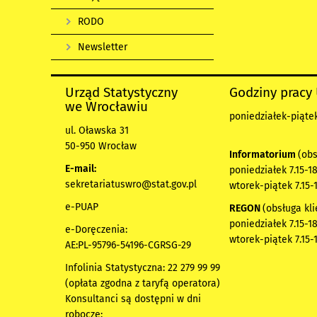
RODO
Newsletter
Urząd Statystyczny
Godziny pracy
we Wrocławiu
poniedziałek-piątek 
ul. Oławska 31
50-950 Wrocław
Informatorium
(obs
E-mail:
poniedziałek 7.15-18
sekretariatuswro@stat.gov.pl
wtorek-piątek 7.15-
e-PUAP
REGON
(obsługa kli
poniedziałek 7.15-18
e-Doręczenia:
wtorek-piątek 7.15-
AE:PL-95796-54196-CGRSG-29
Infolinia Statystyczna: 22 279 99 99
(opłata zgodna z taryfą operatora)
Konsultanci są dostępni w dni
robocze: