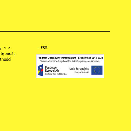
tyczne
ESS
stępności
tności