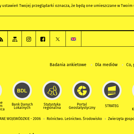
any ustawień Twojej przeglądarki oznacza, że będą one umieszczane w Twoi
Badania ankietowe
Dla mediów
Co, 
ne
Bank Danych
Statystyka
Portal
um
STRATEG
Lokalnych
regionalna
Geostatystyczny
wca
K
ANE WOJEWÓDZKIE - 2006
Rolnictwo. Leśnictwo. Środowisko
Zwierzęta gosp