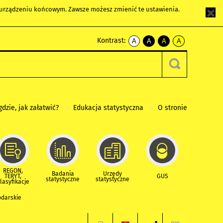
m urządzeniu końcowym. Zawsze możesz zmienić te ustawienia.
Kontrast:
A
A
A
A
kontrast
kontrast
kontrast
kontrast
domyślny
biały
żółty
czarny
tekst
tekst
tekst
na
na
na
czarnym
czarnym
żółtym
gdzie, jak załatwić?
Edukacja statystyczna
O stronie
REGON,
Badania
Urzędy
TERYT,
GUS
statystyczne
statystyczne
lasyfikacje
odarskie