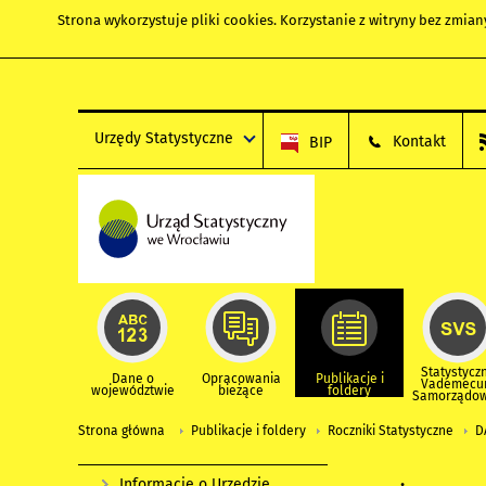
Strona wykorzystuje
pliki cookies
. Korzystanie z witryny bez zmi
Urzędy Statystyczne
Kontakt
BIP
Statystycz
Dane o
Opracowania
Publikacje i
Vademec
województwie
bieżące
foldery
Samorządo
Strona główna
Publikacje i foldery
Roczniki Statystyczne
D
Informacje o Urzędzie