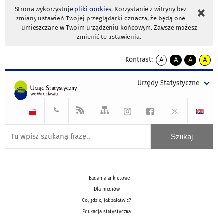
Strona wykorzystuje
pliki cookies
. Korzystanie z witryny bez
zmiany ustawień Twojej przeglądarki oznacza, że będą one
umieszczane w Twoim urządzeniu końcowym. Zawsze możesz
zmienić te ustawienia.
Kontrast:
A
A
A
A
kontrast
kontrast
kontrast
kontra
domyślny
biały
żółty
czarny
Urzędy Statystyczne
tekst
tekst
tekst
na
na
na
czarnym
czarnym
żółtym
Badania ankietowe
Dla mediów
Co, gdzie, jak załatwić?
Edukacja statystyczna