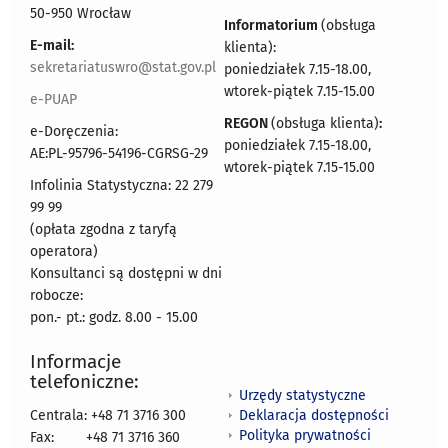
50-950 Wrocław
Informatorium
(obsługa
E-mail:
klienta):
sekretariatuswro@stat.gov.pl
poniedziałek 7.15-18.00,
wtorek-piątek 7.15-15.00
e-PUAP
REGON
(obsługa klienta)
:
e-Doręczenia:
poniedziałek 7.15-18.00,
AE:PL-95796-54196-CGRSG-29
wtorek-piątek 7.15-15.00
Infolinia Statystyczna: 22 279
99 99
(opłata zgodna z taryfą
operatora)
Konsultanci są dostępni w dni
robocze:
pon.- pt.: godz. 8.00 - 15.00
Informacje
telefoniczne:
Urzędy statystyczne
Deklaracja dostępności
Centrala: +48 71 3716 300
Polityka prywatności
Fax:
+48 71 3716 360