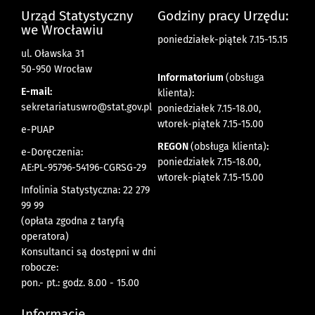
Urząd Statystyczny
Godziny pracy Urzędu:
we Wrocławiu
poniedziałek-piątek 7.15-15.15
ul. Oławska 31
50-950 Wrocław
Informatorium
(obsługa
E-mail:
klienta):
sekretariatuswro@stat.gov.pl
poniedziałek 7.15-18.00,
wtorek-piątek 7.15-15.00
e-PUAP
REGON
(obsługa klienta)
:
e-Doręczenia:
poniedziałek 7.15-18.00,
AE:PL-95796-54196-CGRSG-29
wtorek-piątek 7.15-15.00
Infolinia Statystyczna: 22 279
99 99
(opłata zgodna z taryfą
operatora)
Konsultanci są dostępni w dni
robocze:
pon.- pt.: godz. 8.00 - 15.00
Informacje