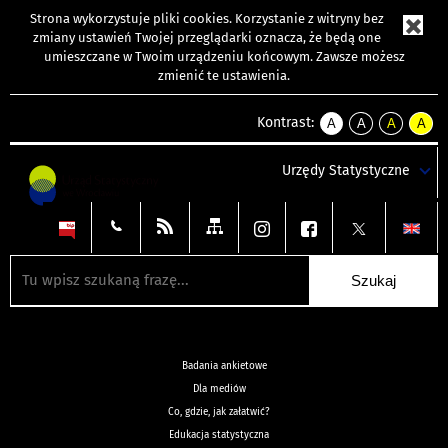
Strona wykorzystuje
pliki cookies
. Korzystanie z witryny bez
zmiany ustawień Twojej przeglądarki oznacza, że będą one
umieszczane w Twoim urządzeniu końcowym. Zawsze możesz
zmienić te ustawienia.
Kontrast:
A
A
A
A
kontrast
kontrast
kontrast
kontra
domyślny
biały
żółty
czarny
Urzędy Statystyczne
tekst
tekst
tekst
na
na
na
czarnym
czarnym
żółtym
Badania ankietowe
Dla mediów
Co, gdzie, jak załatwić?
Edukacja statystyczna