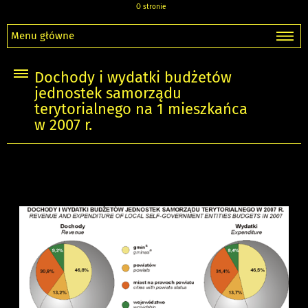
O stronie
Menu główne
Dochody i wydatki budżetów
jednostek samorządu
terytorialnego na 1 mieszkańca
w 2007 r.