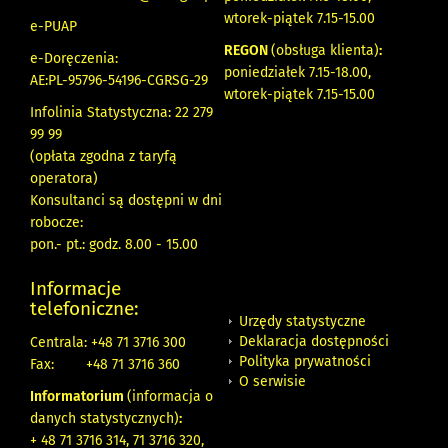
wtorek-piątek 7.15-15.00
e-PUAP
REGON
(obsługa klienta)
:
e-Doręczenia:
poniedziałek 7.15-18.00,
AE:PL-95796-54196-CGRSG-29
wtorek-piątek 7.15-15.00
Infolinia Statystyczna: 22 279
99 99
(opłata zgodna z taryfą
operatora)
Konsultanci są dostępni w dni
robocze:
pon.- pt.: godz. 8.00 - 15.00
Informacje
telefoniczne:
Urzędy statystyczne
Deklaracja dostępności
Centrala: +48 71 3716 300
Polityka prywatności
Fax:
+48 71 3716 360
O serwisie
Informatorium
(informacja o
danych statystycznych)
:
+ 48 71 3716 314, 71 3716 320,