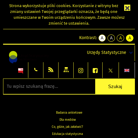
Strona wykorzystuje
pliki cookies
. Korzystanie z witryny bez
zmiany ustawień Twojej przeglądarki oznacza, że będą one
umieszczane w Twoim urządzeniu końcowym. Zawsze możesz
zmienić te ustawienia.
Kontrast:
A
A
A
A
kontrast
kontrast
kontrast
kontra
domyślny
biały
żółty
czarny
Urzędy Statystyczne
tekst
tekst
tekst
na
na
na
czarnym
czarnym
żółtym
Badania ankietowe
Dla mediów
Co, gdzie, jak załatwić?
Edukacja statystyczna