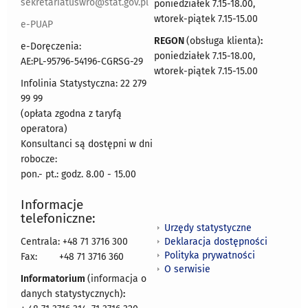
sekretariatuswro@stat.gov.pl
poniedziałek 7.15-18.00,
wtorek-piątek 7.15-15.00
e-PUAP
REGON
(obsługa klienta)
:
e-Doręczenia:
poniedziałek 7.15-18.00,
AE:PL-95796-54196-CGRSG-29
wtorek-piątek 7.15-15.00
Infolinia Statystyczna: 22 279
99 99
(opłata zgodna z taryfą
operatora)
Konsultanci są dostępni w dni
robocze:
pon.- pt.: godz. 8.00 - 15.00
Informacje
telefoniczne:
Urzędy statystyczne
Deklaracja dostępności
Centrala: +48 71 3716 300
Polityka prywatności
Fax:
+48 71 3716 360
O serwisie
Informatorium
(informacja o
danych statystycznych)
: