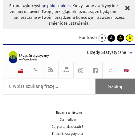
Strona wykorzystuje
pliki cookies
. Korzystanie z witryny bez
zmiany ustawień Twojej przeglądarki oznacza, że będą one
umieszczane w Twoim urządzeniu końcowym. Zawsze możesz
zmienić te ustawienia.
Kontrast:
A
A
A
A
kontrast
kontrast
kontrast
kontra
domyślny
biały
żółty
czarny
Urzędy Statystyczne
tekst
tekst
tekst
na
na
na
czarnym
czarnym
żółtym
Badania ankietowe
Dla mediów
Co, gdzie, jak załatwić?
Edukacja statystyczna