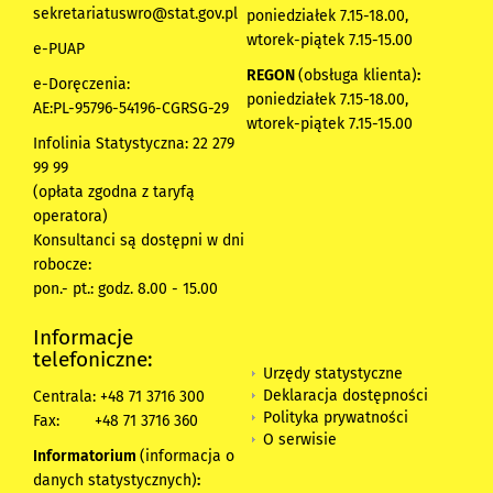
sekretariatuswro@stat.gov.pl
poniedziałek 7.15-18.00,
wtorek-piątek 7.15-15.00
e-PUAP
REGON
(obsługa klienta)
:
e-Doręczenia:
poniedziałek 7.15-18.00,
AE:PL-95796-54196-CGRSG-29
wtorek-piątek 7.15-15.00
Infolinia Statystyczna: 22 279
99 99
(opłata zgodna z taryfą
operatora)
Konsultanci są dostępni w dni
robocze:
pon.- pt.: godz. 8.00 - 15.00
Informacje
telefoniczne:
Urzędy statystyczne
Deklaracja dostępności
Centrala: +48 71 3716 300
Polityka prywatności
Fax:
+48 71 3716 360
O serwisie
Informatorium
(informacja o
danych statystycznych)
: