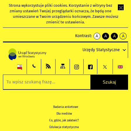
Strona wykorzystuje
pliki cookies
. Korzystanie z witryny bez
zmiany ustawień Twojej przeglądarki oznacza, że będą one
umieszczane w Twoim urządzeniu końcowym. Zawsze możesz
zmienić te ustawienia.
Kontrast:
A
A
A
A
kontrast
kontrast
kontrast
kontra
domyślny
biały
żółty
czarny
Urzędy Statystyczne
tekst
tekst
tekst
na
na
na
czarnym
czarnym
żółtym
Badania ankietowe
Dla mediów
Co, gdzie, jak załatwić?
Edukacja statystyczna