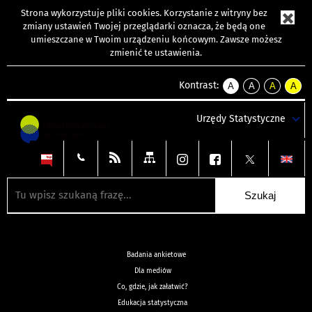
Strona wykorzystuje
pliki cookies
. Korzystanie z witryny bez
zmiany ustawień Twojej przeglądarki oznacza, że będą one
umieszczane w Twoim urządzeniu końcowym. Zawsze możesz
zmienić te ustawienia.
Kontrast:
A
A
A
A
kontrast
kontrast
kontrast
kontra
domyślny
biały
żółty
czarny
Urzędy Statystyczne
tekst
tekst
tekst
na
na
na
czarnym
czarnym
żółtym
Badania ankietowe
Dla mediów
Co, gdzie, jak załatwić?
Edukacja statystyczna