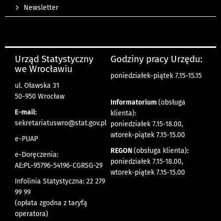
Newsletter
Urząd Statystyczny
Godziny pracy Urzędu:
we Wrocławiu
poniedziałek-piątek 7.15-15.15
ul. Oławska 31
50-950 Wrocław
Informatorium
(obsługa
E-mail:
klienta):
sekretariatuswro@stat.gov.pl
poniedziałek 7.15-18.00,
wtorek-piątek 7.15-15.00
e-PUAP
REGON
(obsługa klienta)
:
e-Doręczenia:
poniedziałek 7.15-18.00,
AE:PL-95796-54196-CGRSG-29
wtorek-piątek 7.15-15.00
Infolinia Statystyczna: 22 279
99 99
(opłata zgodna z taryfą
operatora)