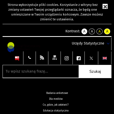
Strona wykorzystuje
pliki cookies
. Korzystanie z witryny bez
zmiany ustawień Twojej przeglądarki oznacza, że będą one
umieszczane w Twoim urządzeniu końcowym. Zawsze możesz
zmienić te ustawienia.
Kontrast:
A
A
A
A
kontrast
kontrast
kontrast
kontra
domyślny
biały
żółty
czarny
Urzędy Statystyczne
tekst
tekst
tekst
na
na
na
czarnym
czarnym
żółtym
Badania ankietowe
Dla mediów
Co, gdzie, jak załatwić?
Edukacja statystyczna