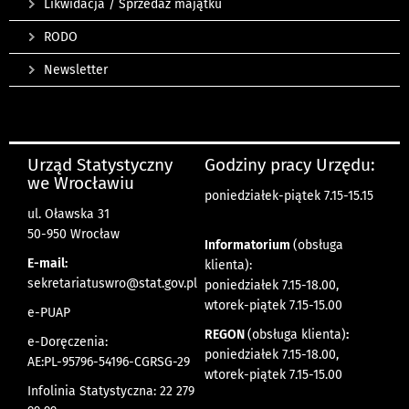
Likwidacja / Sprzedaż majątku
RODO
Newsletter
Urząd Statystyczny
Godziny pracy Urzędu:
we Wrocławiu
poniedziałek-piątek 7.15-15.15
ul. Oławska 31
50-950 Wrocław
Informatorium
(obsługa
E-mail:
klienta):
sekretariatuswro@stat.gov.pl
poniedziałek 7.15-18.00,
wtorek-piątek 7.15-15.00
e-PUAP
REGON
(obsługa klienta)
:
e-Doręczenia:
poniedziałek 7.15-18.00,
AE:PL-95796-54196-CGRSG-29
wtorek-piątek 7.15-15.00
Infolinia Statystyczna: 22 279