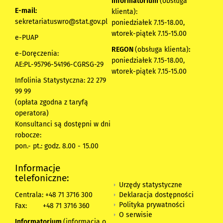
Informatorium
(obsługa
E-mail:
klienta):
sekretariatuswro@stat.gov.pl
poniedziałek 7.15-18.00,
wtorek-piątek 7.15-15.00
e-PUAP
REGON
(obsługa klienta)
:
e-Doręczenia:
poniedziałek 7.15-18.00,
AE:PL-95796-54196-CGRSG-29
wtorek-piątek 7.15-15.00
Infolinia Statystyczna: 22 279
99 99
(opłata zgodna z taryfą
operatora)
Konsultanci są dostępni w dni
robocze:
pon.- pt.: godz. 8.00 - 15.00
Informacje
telefoniczne:
Urzędy statystyczne
Deklaracja dostępności
Centrala: +48 71 3716 300
Polityka prywatności
Fax:
+48 71 3716 360
O serwisie
Informatorium
(informacja o