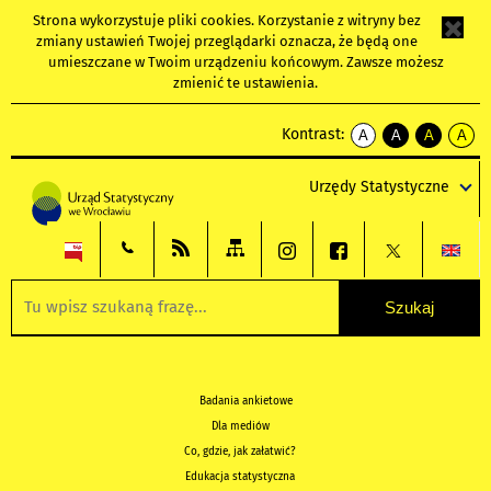
Strona wykorzystuje
pliki cookies
. Korzystanie z witryny bez
zmiany ustawień Twojej przeglądarki oznacza, że będą one
umieszczane w Twoim urządzeniu końcowym. Zawsze możesz
zmienić te ustawienia.
Kontrast:
A
A
A
A
kontrast
kontrast
kontrast
kontra
domyślny
biały
żółty
czarny
Urzędy Statystyczne
tekst
tekst
tekst
na
na
na
czarnym
czarnym
żółtym
Badania ankietowe
Dla mediów
Co, gdzie, jak załatwić?
Edukacja statystyczna