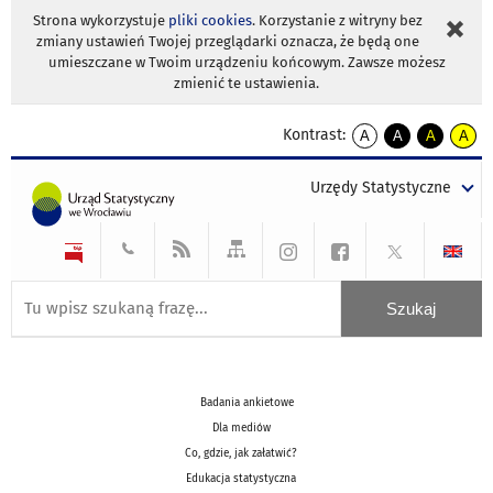
Strona wykorzystuje
pliki cookies
. Korzystanie z witryny bez
zmiany ustawień Twojej przeglądarki oznacza, że będą one
umieszczane w Twoim urządzeniu końcowym. Zawsze możesz
zmienić te ustawienia.
Kontrast:
A
A
A
A
kontrast
kontrast
kontrast
kontra
domyślny
biały
żółty
czarny
Urzędy Statystyczne
tekst
tekst
tekst
na
na
na
czarnym
czarnym
żółtym
Badania ankietowe
Dla mediów
Co, gdzie, jak załatwić?
Edukacja statystyczna