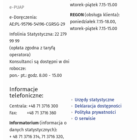
wtorek-piątek 7.15-15.00
e-PUAP
REGON
(obsługa klienta)
:
e-Doręczenia:
poniedziałek 7.15-18.00,
AE:PL-95796-54196-CGRSG-29
wtorek-piątek 7.15-15.00
Infolinia Statystyczna: 22 279
99 99
(opłata zgodna z taryfą
operatora)
Konsultanci są dostępni w dni
robocze:
pon.- pt.: godz. 8.00 - 15.00
Informacje
telefoniczne:
Urzędy statystyczne
Deklaracja dostępności
Centrala: +48 71 3716 300
Polityka prywatności
Fax:
+48 71 3716 360
O serwisie
Informatorium
(informacja o
danych statystycznych)
:
+ 48 71 3716 314, 71 3716 320,