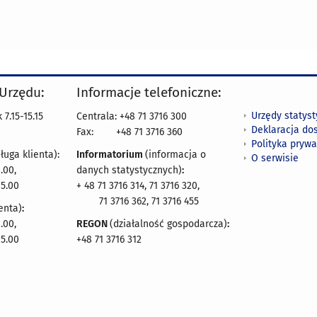
 Urzędu:
Informacje telefoniczne:
Urzędy statys
7.15-15.15
Centrala: +48 71 3716 300
Deklaracja do
Fax:
+48 71 3716 360
Polityka prywa
ługa klienta):
Informatorium
(informacja o
O serwisie
.00,
danych statystycznych)
:
15.00
+ 48 71 3716 314, 71 3716 320,
71 3716 362, 71 3716 455
enta)
:
.00,
REGON
(działalność gospodarcza)
:
15.00
+48 71 3716 312