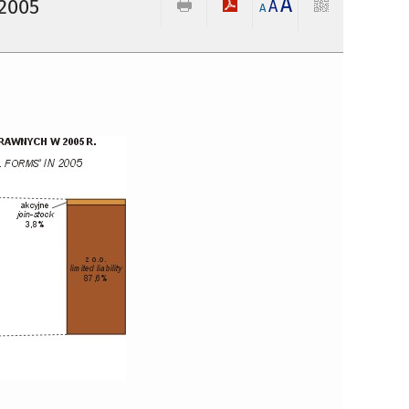
A
2005
A
A