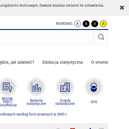
m urządzeniu końcowym. Zawsze możesz zmienić te ustawienia.
Kontrast:
A
A
A
A
kontrast
kontrast
kontrast
kontrast
domyślny
biały
żółty
czarny
tekst
tekst
tekst
na
na
na
czarnym
czarnym
żółtym
gdzie, jak załatwić?
Edukacja statystyczna
O stronie
REGON,
Badania
Urzędy
TERYT,
GUS
statystyczne
statystyczne
lasyfikacje
andlowych według form prawnych w 2005 r.