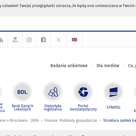
any ustawień Twojej przeglądarki oznacza, że będą one umieszczane w Twoi
Badania ankietowe
Dla mediów
Co, 
ne
Bank Danych
Statystyka
Portal
um
STRATEG
Lokalnych
regionalna
Geostatystyczny
wca
K
ane o Wrocławiu - 2006
Finanse. Podmioty gospodarcze
Struktura spółek h