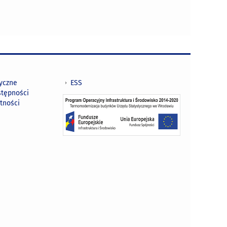
tyczne
ESS
stępności
tności