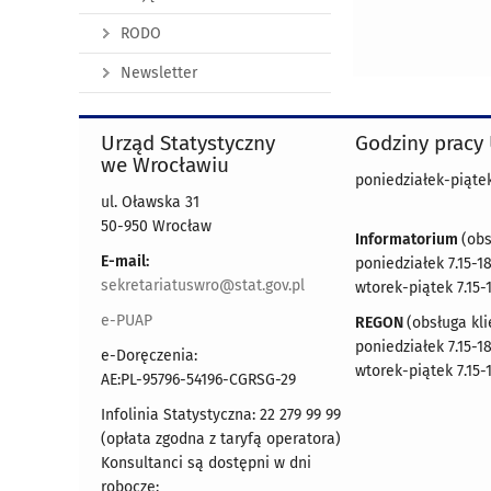
RODO
Newsletter
Urząd Statystyczny
Godziny pracy
we Wrocławiu
poniedziałek-piątek 
ul. Oławska 31
50-950 Wrocław
Informatorium
(obs
E-mail:
poniedziałek 7.15-18
sekretariatuswro@stat.gov.pl
wtorek-piątek 7.15-
e-PUAP
REGON
(obsługa kli
poniedziałek 7.15-18
e-Doręczenia:
wtorek-piątek 7.15-
AE:PL-95796-54196-CGRSG-29
Infolinia Statystyczna: 22 279 99 99
(opłata zgodna z taryfą operatora)
Konsultanci są dostępni w dni
robocze: