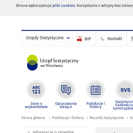
Strona wykorzystuje
pliki cookies
. Korzystanie z witryny bez zmi
Urzędy Statystyczne
Kontakt
BIP
Statystycz
Dane o
Opracowania
Publikacje i
Vademec
województwie
bieżące
foldery
Samorządo
Strona główna
Publikacje i foldery
Roczniki Statystyczne
D
Informacje o Urzędzie