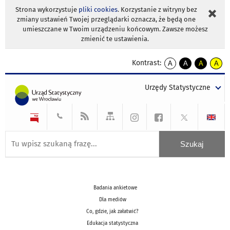
Strona wykorzystuje
pliki cookies
. Korzystanie z witryny bez
zmiany ustawień Twojej przeglądarki oznacza, że będą one
umieszczane w Twoim urządzeniu końcowym. Zawsze możesz
zmienić te ustawienia.
Kontrast:
A
A
A
A
kontrast
kontrast
kontrast
kontra
domyślny
biały
żółty
czarny
Urzędy Statystyczne
tekst
tekst
tekst
na
na
na
czarnym
czarnym
żółtym
Badania ankietowe
Dla mediów
Co, gdzie, jak załatwić?
Edukacja statystyczna