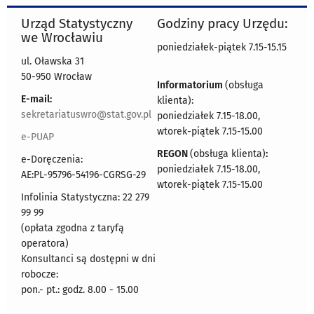
Urząd Statystyczny
Godziny pracy Urzędu:
we Wrocławiu
poniedziałek-piątek 7.15-15.15
ul. Oławska 31
50-950 Wrocław
Informatorium
(obsługa
E-mail:
klienta):
sekretariatuswro@stat.gov.pl
poniedziałek 7.15-18.00,
wtorek-piątek 7.15-15.00
e-PUAP
REGON
(obsługa klienta)
:
e-Doręczenia:
poniedziałek 7.15-18.00,
AE:PL-95796-54196-CGRSG-29
wtorek-piątek 7.15-15.00
Infolinia Statystyczna: 22 279
99 99
(opłata zgodna z taryfą
operatora)
Konsultanci są dostępni w dni
robocze:
pon.- pt.: godz. 8.00 - 15.00