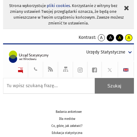
Strona wykorzystuje
pliki cookies
. Korzystanie z witryny bez
zmiany ustawień Twojej przeglądarki oznacza, że będą one
umieszczane w Twoim urządzeniu końcowym. Zawsze możesz
zmienić te ustawienia.
Kontrast:
A
A
A
A
kontrast
kontrast
kontrast
kontra
domyślny
biały
żółty
czarny
Urzędy Statystyczne
tekst
tekst
tekst
na
na
na
czarnym
czarnym
żółtym
Badania ankietowe
Dla mediów
Co, gdzie, jak załatwić?
Edukacja statystyczna