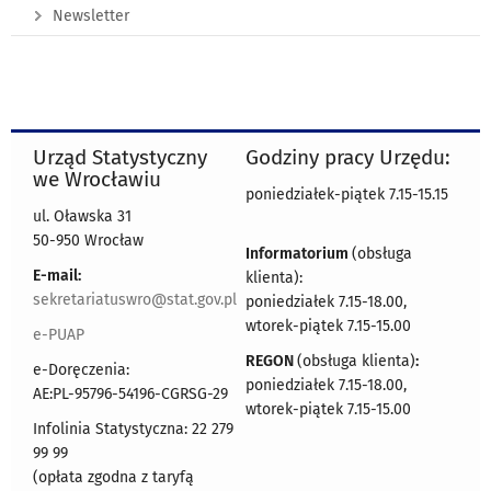
Newsletter
Urząd Statystyczny
Godziny pracy Urzędu:
we Wrocławiu
poniedziałek-piątek 7.15-15.15
ul. Oławska 31
50-950 Wrocław
Informatorium
(obsługa
E-mail:
klienta):
sekretariatuswro@stat.gov.pl
poniedziałek 7.15-18.00,
wtorek-piątek 7.15-15.00
e-PUAP
REGON
(obsługa klienta)
:
e-Doręczenia:
poniedziałek 7.15-18.00,
AE:PL-95796-54196-CGRSG-29
wtorek-piątek 7.15-15.00
Infolinia Statystyczna: 22 279
99 99
(opłata zgodna z taryfą