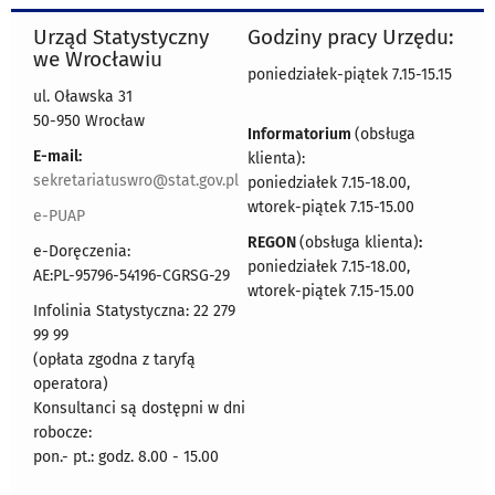
Urząd Statystyczny
Godziny pracy Urzędu:
we Wrocławiu
poniedziałek-piątek 7.15-15.15
ul. Oławska 31
50-950 Wrocław
Informatorium
(obsługa
E-mail:
klienta):
sekretariatuswro@stat.gov.pl
poniedziałek 7.15-18.00,
wtorek-piątek 7.15-15.00
e-PUAP
REGON
(obsługa klienta)
:
e-Doręczenia:
poniedziałek 7.15-18.00,
AE:PL-95796-54196-CGRSG-29
wtorek-piątek 7.15-15.00
Infolinia Statystyczna: 22 279
99 99
(opłata zgodna z taryfą
operatora)
Konsultanci są dostępni w dni
robocze:
pon.- pt.: godz. 8.00 - 15.00