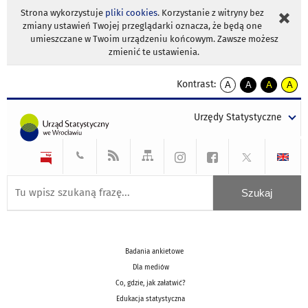
Strona wykorzystuje
pliki cookies
. Korzystanie z witryny bez
zmiany ustawień Twojej przeglądarki oznacza, że będą one
umieszczane w Twoim urządzeniu końcowym. Zawsze możesz
zmienić te ustawienia.
Kontrast:
A
A
A
A
kontrast
kontrast
kontrast
kontra
domyślny
biały
żółty
czarny
Urzędy Statystyczne
tekst
tekst
tekst
na
na
na
czarnym
czarnym
żółtym
Badania ankietowe
Dla mediów
Co, gdzie, jak załatwić?
Edukacja statystyczna