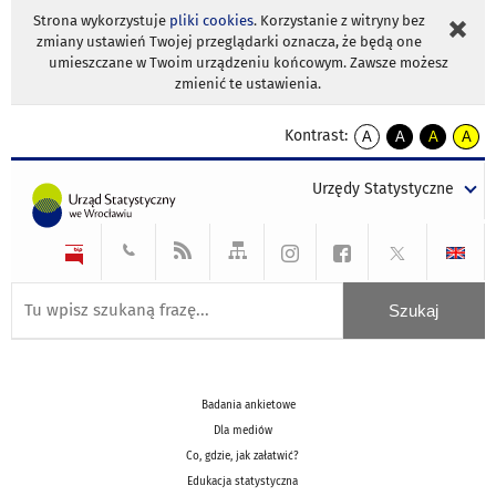
Strona wykorzystuje
pliki cookies
. Korzystanie z witryny bez
zmiany ustawień Twojej przeglądarki oznacza, że będą one
umieszczane w Twoim urządzeniu końcowym. Zawsze możesz
zmienić te ustawienia.
Kontrast:
A
A
A
A
kontrast
kontrast
kontrast
kontra
domyślny
biały
żółty
czarny
Urzędy Statystyczne
tekst
tekst
tekst
na
na
na
czarnym
czarnym
żółtym
Badania ankietowe
Dla mediów
Co, gdzie, jak załatwić?
Edukacja statystyczna