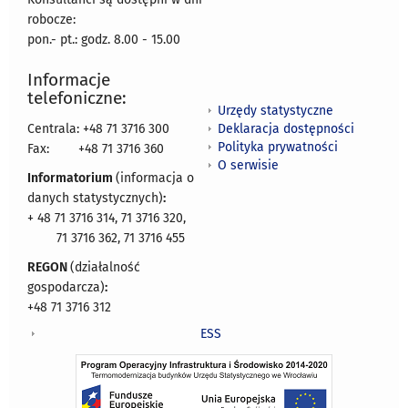
robocze:
pon.- pt.: godz. 8.00 - 15.00
Informacje
telefoniczne:
Urzędy statystyczne
Deklaracja dostępności
Centrala: +48 71 3716 300
Polityka prywatności
Fax:
+48 71 3716 360
O serwisie
Informatorium
(informacja o
danych statystycznych)
:
+ 48 71 3716 314, 71 3716 320,
71 3716 362, 71 3716 455
REGON
(działalność
gospodarcza)
:
+48 71 3716 312
ESS