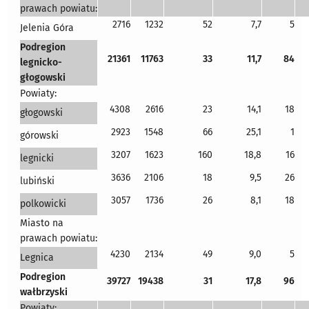
prawach powiatu:
2716
1232
52
7,7
5
Jelenia Góra
Podregion
21361
11763
33
11,7
84
legnicko-
głogowski
Powiaty:
4308
2616
23
14,1
18
głogowski
2923
1548
66
25,1
1
górowski
3207
1623
160
18,8
16
legnicki
3636
2106
18
9,5
26
lubiński
3057
1736
26
8,1
18
polkowicki
Miasto na
prawach powiatu:
4230
2134
49
9,0
5
Legnica
Podregion
39727
19438
31
17,8
96
wałbrzyski
Powiaty: