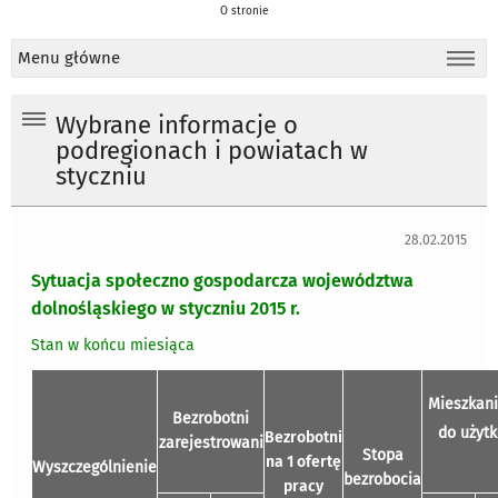
O stronie
Menu główne
Wybrane informacje o
podregionach i powiatach w
styczniu
28.02.2015
Sytuacja społeczno gospodarcza województwa
dolnośląskiego w styczniu 2015 r.
Stan w końcu miesiąca
Mieszkan
Bezrobotni
do użyt
Bezrobotni
zarejestrowani
Stopa
na 1 ofertę
Wyszczególnienie
bezrobocia
pracy