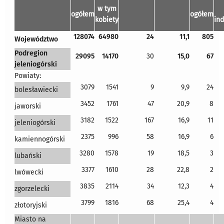
w tym
ogółem
ogółem
kobiety
in
128074
64980
24
11,1
805
Województwo
Podregion
29095
14170
30
15,0
67
jeleniogórski
Powiaty:
3079
1541
9
9,9
24
bolesławiecki
3452
1761
47
20,9
8
jaworski
3182
1522
167
16,9
11
jeleniogórski
2375
996
58
16,9
6
kamiennogórski
3280
1578
19
18,5
3
lubański
3377
1610
28
22,8
2
lwówecki
3835
2114
34
12,3
4
zgorzelecki
3799
1816
68
25,4
4
złotoryjski
Miasto na