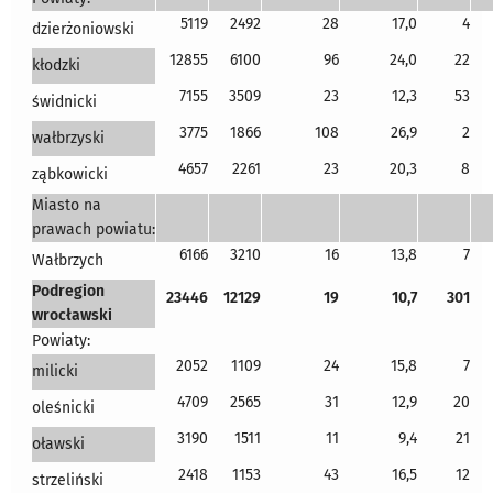
5119
2492
28
17,0
4
dzierżoniowski
12855
6100
96
24,0
22
kłodzki
7155
3509
23
12,3
53
świdnicki
3775
1866
108
26,9
2
wałbrzyski
4657
2261
23
20,3
8
ząbkowicki
Miasto na
prawach powiatu:
6166
3210
16
13,8
7
Wałbrzych
Podregion
23446
12129
19
10,7
301
wrocławski
Powiaty:
2052
1109
24
15,8
7
milicki
4709
2565
31
12,9
20
oleśnicki
3190
1511
11
9,4
21
oławski
2418
1153
43
16,5
12
strzeliński