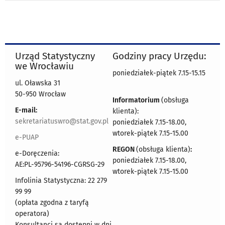
Urząd Statystyczny
Godziny pracy Urzędu:
we Wrocławiu
poniedziałek-piątek 7.15-15.15
ul. Oławska 31
50-950 Wrocław
Informatorium
(obsługa
E-mail:
klienta):
sekretariatuswro@stat.gov.pl
poniedziałek 7.15-18.00,
wtorek-piątek 7.15-15.00
e-PUAP
REGON
(obsługa klienta)
:
e-Doręczenia:
poniedziałek 7.15-18.00,
AE:PL-95796-54196-CGRSG-29
wtorek-piątek 7.15-15.00
Infolinia Statystyczna: 22 279
99 99
(opłata zgodna z taryfą
operatora)
Konsultanci są dostępni w dni