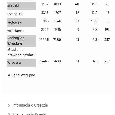
2102
1023
40
11,3
20
średzki
3318
1707
12
12,2
18
trzebnicki
3155
1646
53
18,9
8
wołowski
2502
1415
9
4,3
195
wrocławski
Podregion
14445
7480
11
4,3
257
Wrocław
Miasto na
prawach powiatu:
14445
7480
11
4,3
257
Wrocław
a Dane Wstępne
Informacje o Urzędzie
Specjalizacja Urzędu