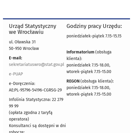
Urząd Statystyczny
Godziny pracy Urzędu:
we Wrocławiu
poniedziałek-piątek 7.15-15.15
ul. Oławska 31
50-950 Wrocław
Informatorium
(obsługa
E-mail:
klienta):
sekretariatuswro@stat.gov.pl
poniedziałek 7.15-18.00,
wtorek-piątek 7.15-15.00
e-PUAP
REGON
(obsługa klienta)
:
e-Doręczenia:
poniedziałek 7.15-18.00,
AE:PL-95796-54196-CGRSG-29
wtorek-piątek 7.15-15.00
Infolinia Statystyczna: 22 279
99 99
(opłata zgodna z taryfą
operatora)
Konsultanci są dostępni w dni
robocze: