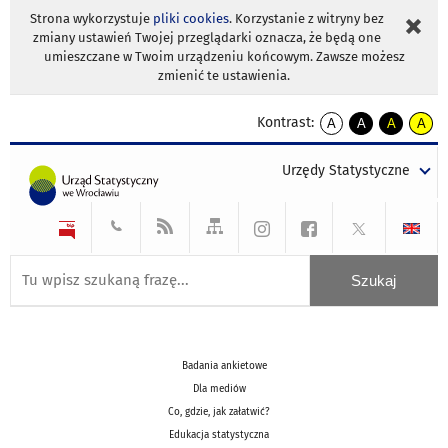
Strona wykorzystuje
pliki cookies
. Korzystanie z witryny bez
zmiany ustawień Twojej przeglądarki oznacza, że będą one
umieszczane w Twoim urządzeniu końcowym. Zawsze możesz
zmienić te ustawienia.
Kontrast:
A
A
A
A
kontrast
kontrast
kontrast
kontra
domyślny
biały
żółty
czarny
Urzędy Statystyczne
tekst
tekst
tekst
na
na
na
czarnym
czarnym
żółtym
Badania ankietowe
Dla mediów
Co, gdzie, jak załatwić?
Edukacja statystyczna