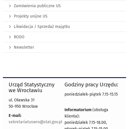
Zamówienia publiczne US
Projekty unijne US
Likwidacja / Sprzedaż majątku
RODO
Newsletter
Urząd Statystyczny
Godziny pracy Urzędu:
we Wrocławiu
poniedziałek-piątek 7.15-15.15
ul. Oławska 31
50-950 Wrocław
Informatorium
(obsługa
E-mail:
klienta):
sekretariatuswro@stat.gov.pl
poniedziałek 7.15-18.00,
wtorek-piątek 7.15-15.00