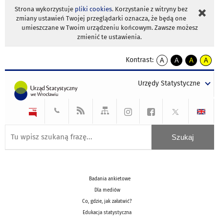
Strona wykorzystuje
pliki cookies
. Korzystanie z witryny bez
zmiany ustawień Twojej przeglądarki oznacza, że będą one
umieszczane w Twoim urządzeniu końcowym. Zawsze możesz
zmienić te ustawienia.
Kontrast:
A
A
A
A
kontrast
kontrast
kontrast
kontra
domyślny
biały
żółty
czarny
Urzędy Statystyczne
tekst
tekst
tekst
na
na
na
czarnym
czarnym
żółtym
Badania ankietowe
Dla mediów
Co, gdzie, jak załatwić?
Edukacja statystyczna