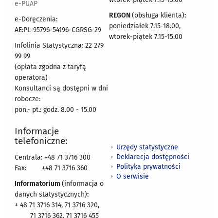
e-PUAP
REGON
(obsługa klienta)
:
e-Doręczenia:
poniedziałek 7.15-18.00,
AE:PL-95796-54196-CGRSG-29
wtorek-piątek 7.15-15.00
Infolinia Statystyczna: 22 279
99 99
(opłata zgodna z taryfą
operatora)
Konsultanci są dostępni w dni
robocze:
pon.- pt.: godz. 8.00 - 15.00
Informacje
telefoniczne:
Urzędy statystyczne
Deklaracja dostępności
Centrala: +48 71 3716 300
Polityka prywatności
Fax:
+48 71 3716 360
O serwisie
Informatorium
(informacja o
danych statystycznych)
:
+ 48 71 3716 314, 71 3716 320,
71 3716 362, 71 3716 455