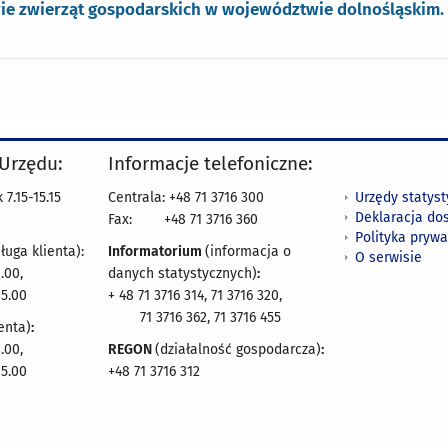
ie zwierząt gospodarskich w województwie dolnośląskim. 
 Urzędu:
Informacje telefoniczne:
Urzędy statys
7.15-15.15
Centrala: +48 71 3716 300
Deklaracja do
Fax:
+48 71 3716 360
Polityka prywa
ługa klienta):
Informatorium
(informacja o
O serwisie
.00,
danych statystycznych)
:
15.00
+ 48 71 3716 314, 71 3716 320,
71 3716 362, 71 3716 455
enta)
:
.00,
REGON
(działalność gospodarcza)
:
15.00
+48 71 3716 312