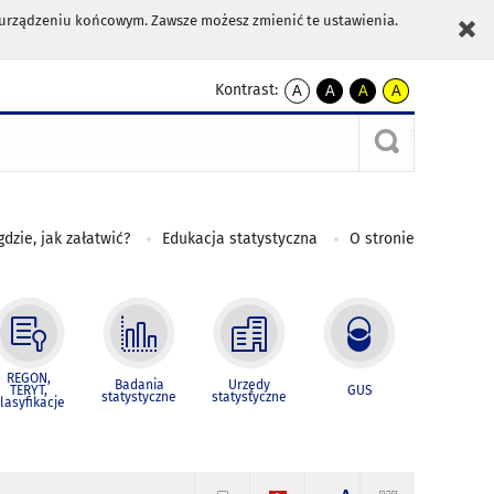
m urządzeniu końcowym. Zawsze możesz zmienić te ustawienia.
Kontrast:
A
A
A
A
kontrast
kontrast
kontrast
kontrast
domyślny
biały
żółty
czarny
tekst
tekst
tekst
na
na
na
czarnym
czarnym
żółtym
gdzie, jak załatwić?
Edukacja statystyczna
O stronie
REGON,
Badania
Urzędy
TERYT,
GUS
statystyczne
statystyczne
lasyfikacje