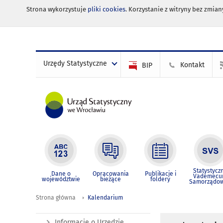
Strona wykorzystuje
pliki cookies
. Korzystanie z witryny bez zmi
Urzędy Statystyczne
Kontakt
BIP
Statystycz
Dane o
Opracowania
Publikacje i
Vademec
województwie
bieżące
foldery
Samorządo
Strona główna
Kalendarium
Informacje o Urzędzie