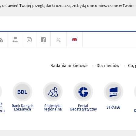
any ustawień Twojej przeglądarki oznacza, że będą one umieszczane w Twoi
Badania ankietowe
Dla mediów
Co, 
ne
Bank Danych
Statystyka
Portal
um
STRATEG
Lokalnych
regionalna
Geostatystyczny
wca
K