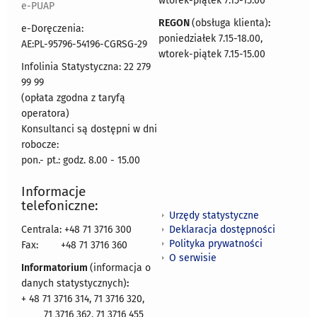
wtorek-piątek 7.15-15.00
e-PUAP
REGON
(obsługa klienta)
:
e-Doręczenia:
poniedziałek 7.15-18.00,
AE:PL-95796-54196-CGRSG-29
wtorek-piątek 7.15-15.00
Infolinia Statystyczna: 22 279
99 99
(opłata zgodna z taryfą
operatora)
Konsultanci są dostępni w dni
robocze:
pon.- pt.: godz. 8.00 - 15.00
Informacje
telefoniczne:
Urzędy statystyczne
Deklaracja dostępności
Centrala: +48 71 3716 300
Polityka prywatności
Fax:
+48 71 3716 360
O serwisie
Informatorium
(informacja o
danych statystycznych)
:
+ 48 71 3716 314, 71 3716 320,
71 3716 362, 71 3716 455