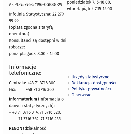
poniedziałek 7.15-18.00,
AE:PL-95796-54196-CGRSG-29
wtorek-piątek 7.15-15.00
Infolinia Statystyczna: 22 279
99 99
(opłata zgodna z taryfą
operatora)
Konsultanci są dostępni w dni
robocze:
pon.- pt.: godz. 8.00 - 15.00
Informacje
telefoniczne:
Urzędy statystyczne
Deklaracja dostępności
Centrala: +48 71 3716 300
Polityka prywatności
Fax:
+48 71 3716 360
O serwisie
Informatorium
(informacja o
danych statystycznych)
:
+ 48 71 3716 314, 71 3716 320,
71 3716 362, 71 3716 455
REGON
(działalność