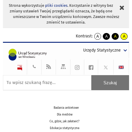
Strona wykorzystuje
pliki cookies
. Korzystanie z witryny bez
zmiany ustawień Twojej przeglądarki oznacza, że będą one
umieszczane w Twoim urządzeniu końcowym. Zawsze możesz
zmienić te ustawienia.
Kontrast:
A
A
A
A
kontrast
kontrast
kontrast
kontra
domyślny
biały
żółty
czarny
Urzędy Statystyczne
tekst
tekst
tekst
na
na
na
czarnym
czarnym
żółtym
Badania ankietowe
Dla mediów
Co, gdzie, jak załatwić?
Edukacja statystyczna