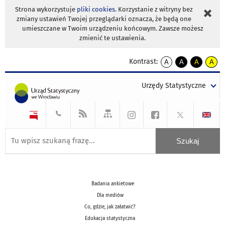
Strona wykorzystuje
pliki cookies
. Korzystanie z witryny bez
zmiany ustawień Twojej przeglądarki oznacza, że będą one
umieszczane w Twoim urządzeniu końcowym. Zawsze możesz
zmienić te ustawienia.
Kontrast:
A
A
A
A
kontrast
kontrast
kontrast
kontra
domyślny
biały
żółty
czarny
Urzędy Statystyczne
tekst
tekst
tekst
na
na
na
czarnym
czarnym
żółtym
Badania ankietowe
Dla mediów
Co, gdzie, jak załatwić?
Edukacja statystyczna