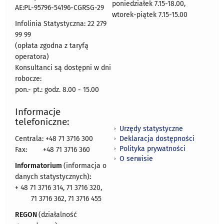
poniedziałek 7.15-18.00,
AE:PL-95796-54196-CGRSG-29
wtorek-piątek 7.15-15.00
Infolinia Statystyczna: 22 279
99 99
(opłata zgodna z taryfą
operatora)
Konsultanci są dostępni w dni
robocze:
pon.- pt.: godz. 8.00 - 15.00
Informacje
telefoniczne:
Urzędy statystyczne
Deklaracja dostępności
Centrala: +48 71 3716 300
Polityka prywatności
Fax:
+48 71 3716 360
O serwisie
Informatorium
(informacja o
danych statystycznych)
:
+ 48 71 3716 314, 71 3716 320,
71 3716 362, 71 3716 455
REGON
(działalność