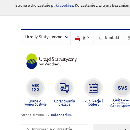
Strona wykorzystuje
pliki cookies
. Korzystanie z witryny bez zmi
Urzędy Statystyczne
Kontakt
BIP
Statystycz
Dane o
Opracowania
Publikacje i
Vademec
województwie
bieżące
foldery
Samorządo
Strona główna
Kalendarium
Informacje o Urzędzie