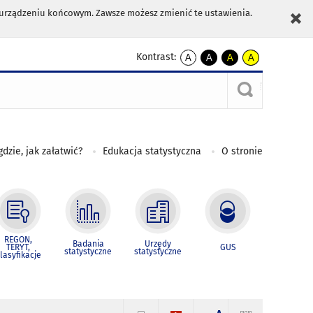
m urządzeniu końcowym. Zawsze możesz zmienić te ustawienia.
Kontrast:
A
A
A
A
kontrast
kontrast
kontrast
kontrast
domyślny
biały
żółty
czarny
tekst
tekst
tekst
na
na
na
czarnym
czarnym
żółtym
gdzie, jak załatwić?
Edukacja statystyczna
O stronie
REGON,
Badania
Urzędy
TERYT,
GUS
statystyczne
statystyczne
lasyfikacje