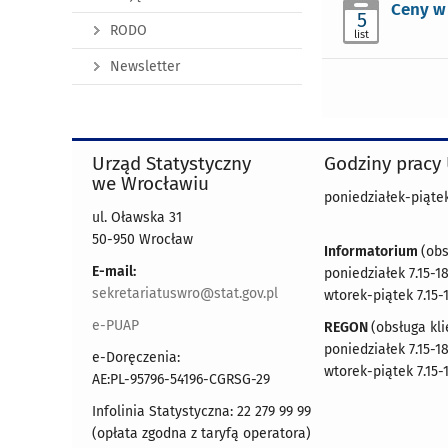
Ceny w 
5
RODO
list
Newsletter
Urząd Statystyczny
Godziny pracy
we Wrocławiu
poniedziałek-piątek 
ul. Oławska 31
50-950 Wrocław
Informatorium
(obs
E-mail:
poniedziałek 7.15-18
sekretariatuswro@stat.gov.pl
wtorek-piątek 7.15-
e-PUAP
REGON
(obsługa kli
poniedziałek 7.15-18
e-Doręczenia:
wtorek-piątek 7.15-
AE:PL-95796-54196-CGRSG-29
Infolinia Statystyczna: 22 279 99 99
(opłata zgodna z taryfą operatora)