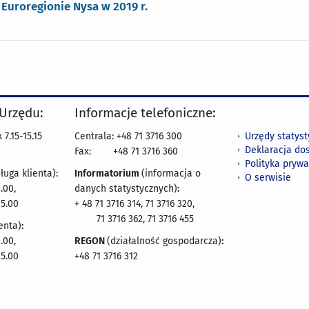
Euroregionie Nysa w 2019 r.
 Urzędu:
Informacje telefoniczne:
Urzędy statys
7.15-15.15
Centrala: +48 71 3716 300
Deklaracja do
Fax:
+48 71 3716 360
Polityka prywa
ługa klienta):
Informatorium
(informacja o
O serwisie
.00,
danych statystycznych)
:
15.00
+ 48 71 3716 314, 71 3716 320,
71 3716 362, 71 3716 455
enta)
:
.00,
REGON
(działalność gospodarcza)
:
15.00
+48 71 3716 312