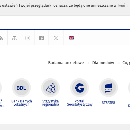
any ustawień Twojej przeglądarki oznacza, że będą one umieszczane w Twoi
Badania ankietowe
Dla mediów
Co, 
ne
Bank Danych
Statystyka
Portal
um
STRATEG
Lokalnych
regionalna
Geostatystyczny
wca
K