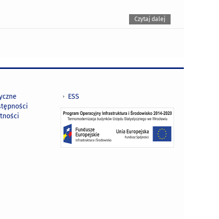
Czytaj dalej
tyczne
ESS
stępności
tności