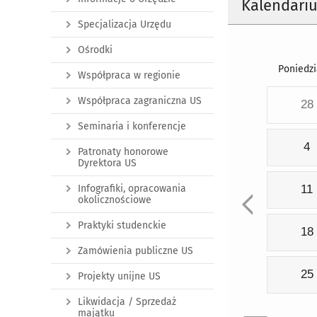
Kalendari
Specjalizacja Urzędu
Ośrodki
Poniedzi
Współpraca w regionie
Współpraca zagraniczna US
28
Seminaria i konferencje
4
Patronaty honorowe
Dyrektora US
Infografiki, opracowania
11
okolicznościowe
Praktyki studenckie
18
Zamówienia publiczne US
25
Projekty unijne US
Likwidacja / Sprzedaż
majątku