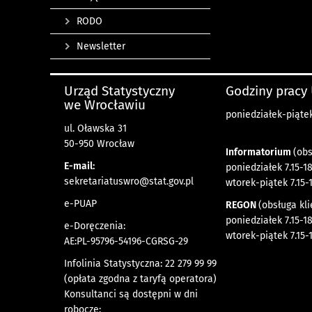
RODO
Newsletter
Urząd Statystyczny
Godziny pracy
we Wrocławiu
poniedziałek-piątek 
ul. Oławska 31
50-950 Wrocław
Informatorium
(obs
E-mail:
poniedziałek 7.15-18
sekretariatuswro@stat.gov.pl
wtorek-piątek 7.15-
e-PUAP
REGON
(obsługa kli
poniedziałek 7.15-18
e-Doręczenia:
wtorek-piątek 7.15-
AE:PL-95796-54196-CGRSG-29
Infolinia Statystyczna: 22 279 99 99
(opłata zgodna z taryfą operatora)
Konsultanci są dostępni w dni
robocze: