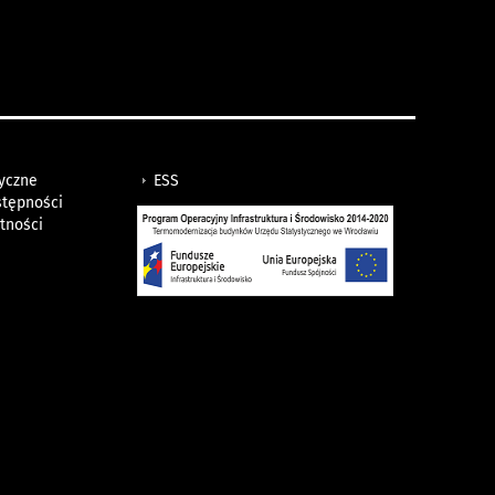
tyczne
ESS
stępności
tności