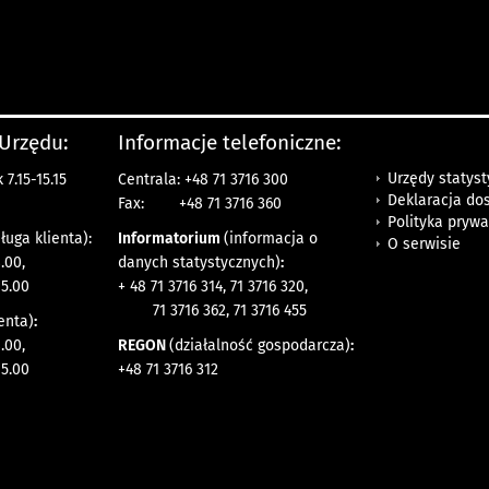
 Urzędu:
Informacje telefoniczne:
Urzędy statys
7.15-15.15
Centrala: +48 71 3716 300
Deklaracja do
Fax:
+48 71 3716 360
Polityka prywa
ługa klienta):
Informatorium
(informacja o
O serwisie
.00,
danych statystycznych)
:
15.00
+ 48 71 3716 314, 71 3716 320,
71 3716 362, 71 3716 455
enta)
:
.00,
REGON
(działalność gospodarcza)
:
15.00
+48 71 3716 312