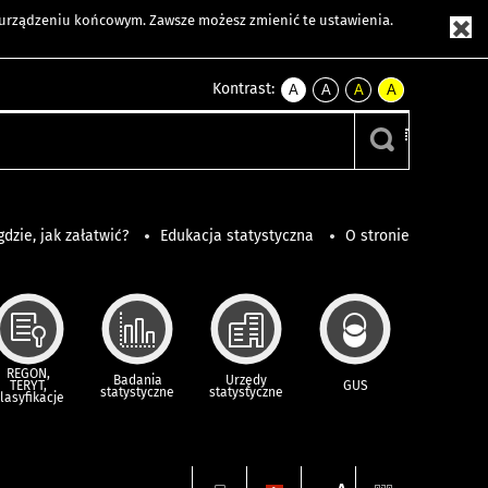
m urządzeniu końcowym. Zawsze możesz zmienić te ustawienia.
Kontrast:
A
A
A
A
kontrast
kontrast
kontrast
kontrast
domyślny
biały
żółty
czarny
tekst
tekst
tekst
na
na
na
czarnym
czarnym
żółtym
gdzie, jak załatwić?
Edukacja statystyczna
O stronie
REGON,
Badania
Urzędy
TERYT,
GUS
statystyczne
statystyczne
lasyfikacje