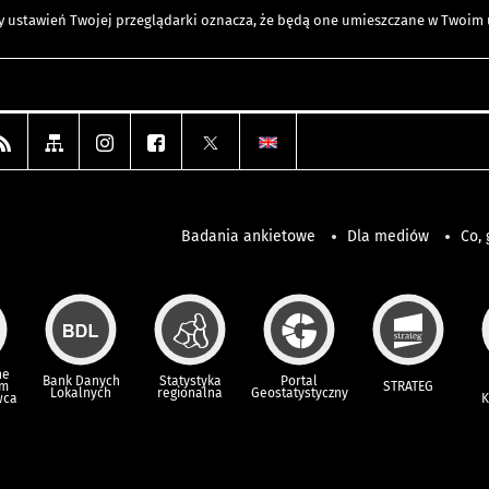
any ustawień Twojej przeglądarki oznacza, że będą one umieszczane w Twoi
Badania ankietowe
Dla mediów
Co, 
ne
Bank Danych
Statystyka
Portal
um
STRATEG
Lokalnych
regionalna
Geostatystyczny
wca
K