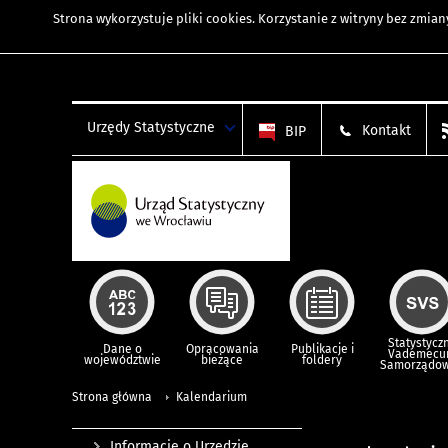
Strona wykorzystuje
pliki cookies
. Korzystanie z witryny bez zmi
Urzędy Statystyczne
Kontakt
BIP
Statystycz
Dane o
Opracowania
Publikacje i
Vademec
województwie
bieżące
foldery
Samorządo
Strona główna
Kalendarium
Informacje o Urzędzie