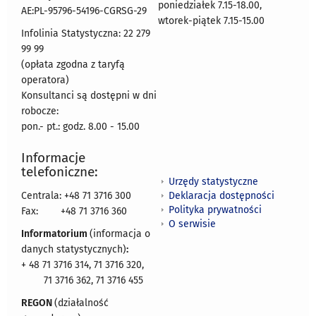
poniedziałek 7.15-18.00,
AE:PL-95796-54196-CGRSG-29
wtorek-piątek 7.15-15.00
Infolinia Statystyczna: 22 279
99 99
(opłata zgodna z taryfą
operatora)
Konsultanci są dostępni w dni
robocze:
pon.- pt.: godz. 8.00 - 15.00
Informacje
telefoniczne:
Urzędy statystyczne
Deklaracja dostępności
Centrala: +48 71 3716 300
Polityka prywatności
Fax:
+48 71 3716 360
O serwisie
Informatorium
(informacja o
danych statystycznych)
:
+ 48 71 3716 314, 71 3716 320,
71 3716 362, 71 3716 455
REGON
(działalność