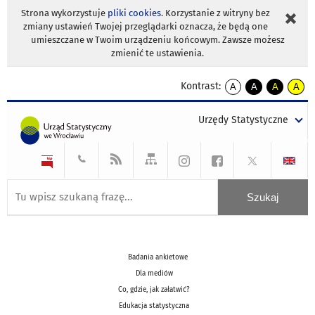
Strona wykorzystuje
pliki cookies
. Korzystanie z witryny bez
zmiany ustawień Twojej przeglądarki oznacza, że będą one
umieszczane w Twoim urządzeniu końcowym. Zawsze możesz
zmienić te ustawienia.
Kontrast:
A
A
A
A
kontrast
kontrast
kontrast
kontra
domyślny
biały
żółty
czarny
Urzędy Statystyczne
tekst
tekst
tekst
na
na
na
czarnym
czarnym
żółtym
Badania ankietowe
Dla mediów
Co, gdzie, jak załatwić?
Edukacja statystyczna