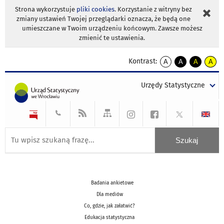
Strona wykorzystuje
pliki cookies
. Korzystanie z witryny bez
zmiany ustawień Twojej przeglądarki oznacza, że będą one
umieszczane w Twoim urządzeniu końcowym. Zawsze możesz
zmienić te ustawienia.
Kontrast:
A
A
A
A
kontrast
kontrast
kontrast
kontra
domyślny
biały
żółty
czarny
Urzędy Statystyczne
tekst
tekst
tekst
na
na
na
czarnym
czarnym
żółtym
Badania ankietowe
Dla mediów
Co, gdzie, jak załatwić?
Edukacja statystyczna