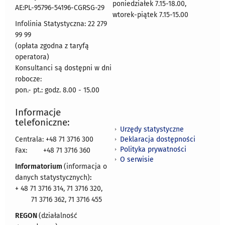
poniedziałek 7.15-18.00,
AE:PL-95796-54196-CGRSG-29
wtorek-piątek 7.15-15.00
Infolinia Statystyczna: 22 279
99 99
(opłata zgodna z taryfą
operatora)
Konsultanci są dostępni w dni
robocze:
pon.- pt.: godz. 8.00 - 15.00
Informacje
telefoniczne:
Urzędy statystyczne
Deklaracja dostępności
Centrala: +48 71 3716 300
Polityka prywatności
Fax:
+48 71 3716 360
O serwisie
Informatorium
(informacja o
danych statystycznych)
:
+ 48 71 3716 314, 71 3716 320,
71 3716 362, 71 3716 455
REGON
(działalność