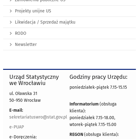
Projekty unijne US
Likwidacja / Sprzedaż majątku
RODO
Newsletter
Urząd Statystyczny
Godziny pracy Urzędu:
we Wrocławiu
poniedziałek-piątek 7.15-15.15
ul. Oławska 31
50-950 Wrocław
Informatorium
(obsługa
E-mail:
klienta):
sekretariatuswro@stat.gov.pl
poniedziałek 7.15-18.00,
wtorek-piątek 7.15-15.00
e-PUAP
REGON
(obsługa klienta)
:
e-Doręczenia: