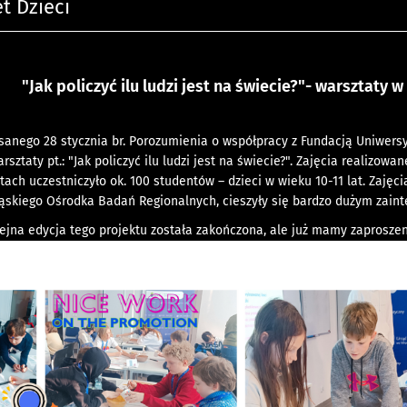
t Dzieci
"Jak policzyć ilu ludzi jest na świecie?"- warsztaty
nego 28 stycznia br. Porozumienia o współpracy z Fundacją Uniwersyt
sztaty pt.: "Jak policzyć ilu ludzi jest na świecie?". Zajęcia realizowan
ach uczestniczyło ok. 100 studentów – dzieci w wieku 10-11 lat. Zajęc
ąskiego Ośrodka Badań Regionalnych, cieszyły się bardzo dużym zainte
jna edycja tego projektu została zakończona, ale już mamy zaproszeni