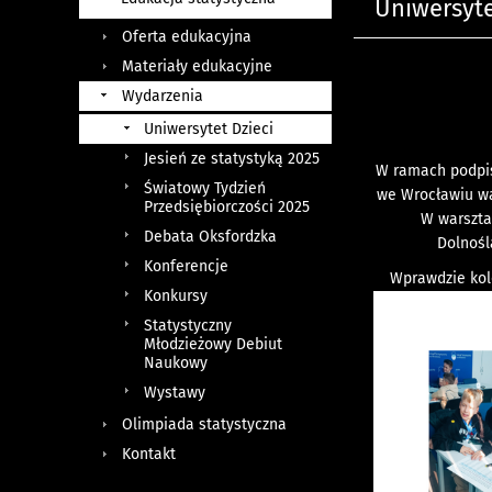
Uniwersyte
Oferta edukacyjna
Materiały edukacyjne
Wydarzenia
Uniwersytet Dzieci
Jesień ze statystyką 2025
W ramach podpisa
Światowy Tydzień
we Wrocławiu war
Przedsiębiorczości 2025
W warsztat
Debata Oksfordzka
Dolnośl
Konferencje
Wprawdzie kole
Konkursy
Statystyczny
Młodzieżowy Debiut
Naukowy
Wystawy
Olimpiada statystyczna
Kontakt