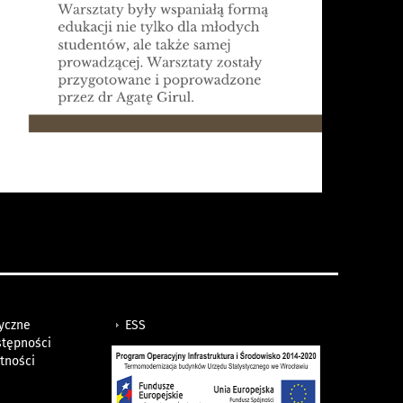
tyczne
ESS
stępności
tności