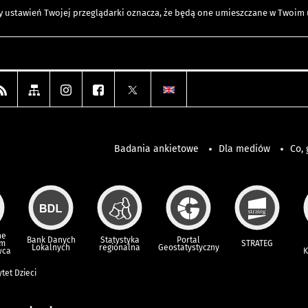
any ustawień Twojej przeglądarki oznacza, że będą one umieszczane w Twoi
Badania ankietowe
Dla mediów
Co, 
ne
Bank Danych
Statystyka
Portal
um
STRATEG
Lokalnych
regionalna
Geostatystyczny
wca
K
tet Dzieci