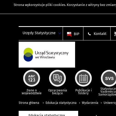
Strona wykorzystuje
pliki cookies
. Korzystanie z witryny bez zmi
Urzędy Statystyczne
Kontakt
BIP
Statystycz
Dane o
Opracowania
Publikacje i
Vademec
województwie
bieżące
foldery
Samorządo
Strona główna
Edukacja statystyczna
Wydarzenia
Uniwersy
Edukacja statystyczna