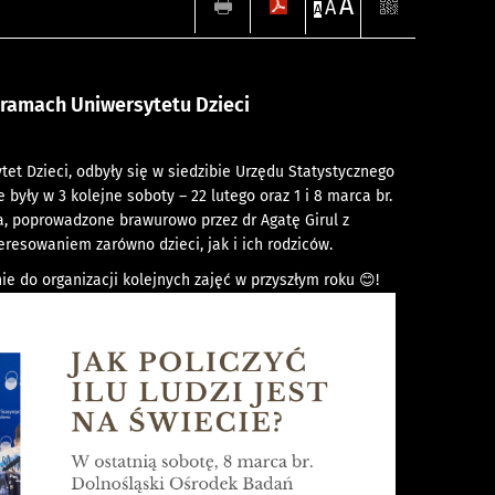
A
A
A
 w ramach Uniwersytetu Dzieci
et Dzieci, odbyły się w siedzibie Urzędu Statystycznego
e były w 3 kolejne soboty – 22 lutego oraz 1 i 8 marca br.
ia, poprowadzone brawurowo przez dr Agatę Girul z
resowaniem zarówno dzieci, jak i ich rodziców.
e do organizacji kolejnych zajęć w przyszłym roku 😊!