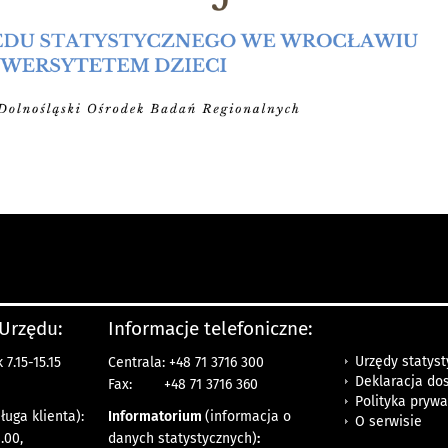
 Urzędu:
Informacje telefoniczne:
Urzędy statys
7.15-15.15
Centrala: +48 71 3716 300
Deklaracja do
Fax:
+48 71 3716 360
Polityka prywa
ługa klienta):
Informatorium
(informacja o
O serwisie
.00,
danych statystycznych)
: