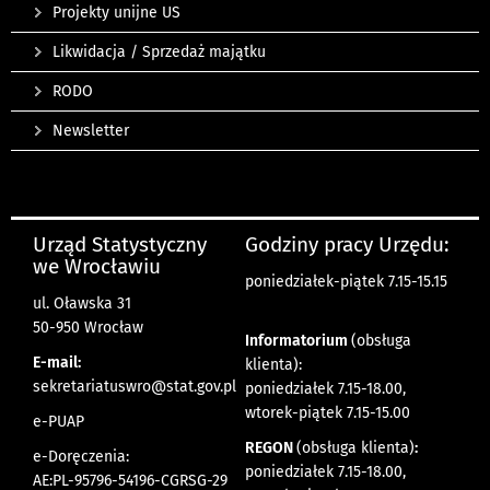
Projekty unijne US
Likwidacja / Sprzedaż majątku
RODO
Newsletter
Urząd Statystyczny
Godziny pracy Urzędu:
we Wrocławiu
poniedziałek-piątek 7.15-15.15
ul. Oławska 31
50-950 Wrocław
Informatorium
(obsługa
E-mail:
klienta):
sekretariatuswro@stat.gov.pl
poniedziałek 7.15-18.00,
wtorek-piątek 7.15-15.00
e-PUAP
REGON
(obsługa klienta)
:
e-Doręczenia:
poniedziałek 7.15-18.00,
AE:PL-95796-54196-CGRSG-29