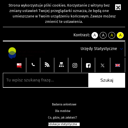
Strona wykorzystuje
pliki cookies
. Korzystanie z witryny bez
zmiany ustawień Twojej przeglądarki oznacza, że będą one
umieszczane w Twoim urządzeniu końcowym. Zawsze możesz
zmienić te ustawienia.
Kontrast:
A
A
A
A
kontrast
kontrast
kontrast
kontra
domyślny
biały
żółty
czarny
Urzędy Statystyczne
tekst
tekst
tekst
na
na
na
czarnym
czarnym
żółtym
Badania ankietowe
Dla mediów
Co, gdzie, jak załatwić?
Edukacja statystyczna