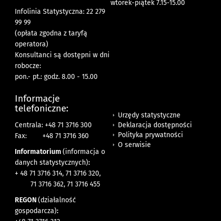
wtorek-piątek 7.15-15.00
Infolinia Statystyczna: 22 279
99 99
(opłata zgodna z taryfą
operatora)
Konsultanci są dostępni w dni
robocze:
pon.- pt.: godz. 8.00 - 15.00
Informacje
telefoniczne:
Urzędy statystyczne
Deklaracja dostępności
Centrala: +48 71 3716 300
Polityka prywatności
Fax:
+48 71 3716 360
O serwisie
Informatorium
(informacja o
danych statystycznych)
:
+ 48 71 3716 314, 71 3716 320,
71 3716 362, 71 3716 455
REGON
(działalność
gospodarcza)
: