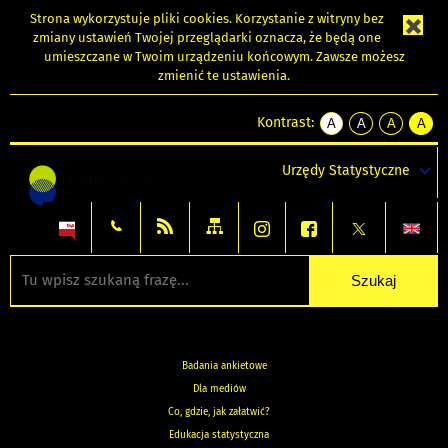
Strona wykorzystuje
pliki cookies
. Korzystanie z witryny bez
zmiany ustawień Twojej przeglądarki oznacza, że będą one
umieszczane w Twoim urządzeniu końcowym. Zawsze możesz
zmienić te ustawienia.
Kontrast:
A
A
A
A
kontrast
kontrast
kontrast
kontra
domyślny
biały
żółty
czarny
Urzędy Statystyczne
tekst
tekst
tekst
na
na
na
czarnym
czarnym
żółtym
Badania ankietowe
Dla mediów
Co, gdzie, jak załatwić?
Edukacja statystyczna