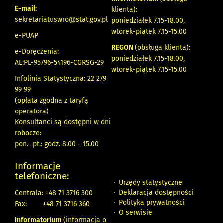
E-mail:
klienta):
sekretariatuswro@stat.gov.pl
poniedziałek 7.15-18.00,
wtorek-piątek 7.15-15.00
e-PUAP
REGON
(obsługa klienta)
:
e-Doręczenia:
poniedziałek 7.15-18.00,
AE:PL-95796-54196-CGRSG-29
wtorek-piątek 7.15-15.00
Infolinia Statystyczna: 22 279
99 99
(opłata zgodna z taryfą
operatora)
Konsultanci są dostępni w dni
robocze:
pon.- pt.: godz. 8.00 - 15.00
Informacje
telefoniczne:
Urzędy statystyczne
Deklaracja dostępności
Centrala: +48 71 3716 300
Polityka prywatności
Fax:
+48 71 3716 360
O serwisie
Informatorium
(informacja o