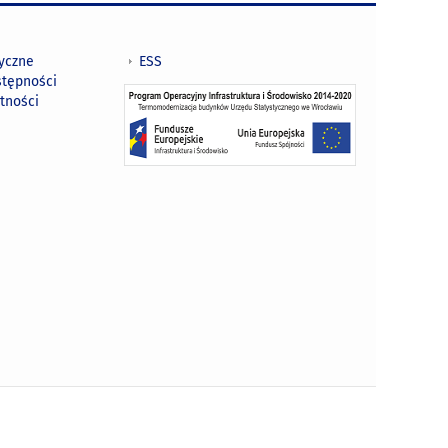
tyczne
ESS
stępności
tności