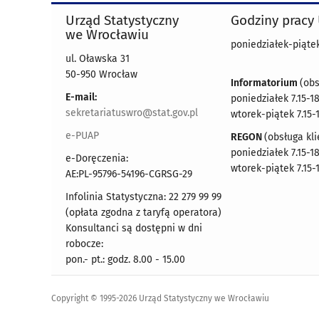
Urząd Statystyczny
Godziny pracy
we Wrocławiu
poniedziałek-piątek 
ul. Oławska 31
50-950 Wrocław
Informatorium
(obs
E-mail:
poniedziałek 7.15-18
sekretariatuswro@stat.gov.pl
wtorek-piątek 7.15-
e-PUAP
REGON
(obsługa kli
poniedziałek 7.15-18
e-Doręczenia:
wtorek-piątek 7.15-
AE:PL-95796-54196-CGRSG-29
Infolinia Statystyczna: 22 279 99 99
(opłata zgodna z taryfą operatora)
Konsultanci są dostępni w dni
robocze:
pon.- pt.: godz. 8.00 - 15.00
Copyright © 1995-2026 Urząd Statystyczny we Wrocławiu