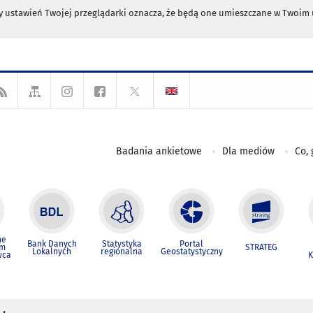
any ustawień Twojej przeglądarki oznacza, że będą one umieszczane w Twoi
Badania ankietowe
Dla mediów
Co, 
ne
Bank Danych
Statystyka
Portal
um
STRATEG
Lokalnych
regionalna
Geostatystyczny
wca
K