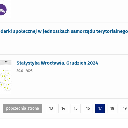
darki społecznej w jednostkach samorządu terytorialnego
Statystyka Wrocławia. Grudzień 2024
30.01.2025
poprzednia strona
13
14
15
16
17
18
19