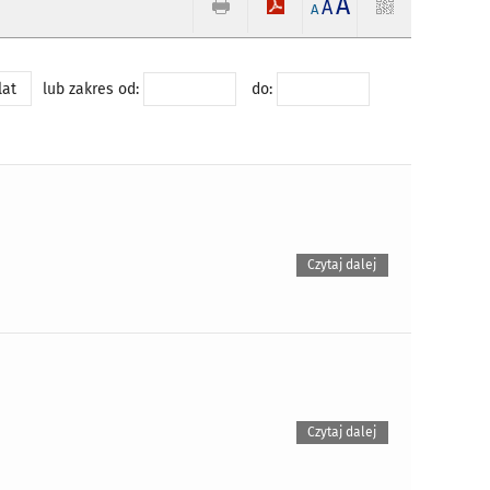
A
A
A
lat
lub zakres od:
do:
Czytaj dalej
Czytaj dalej