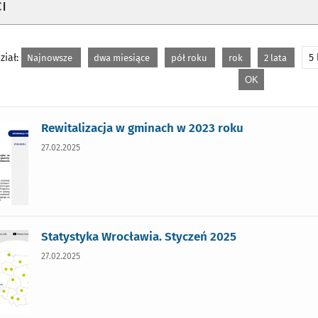
i
ział:
5 
Najnowsze
dwa miesiące
pół roku
rok
2 lata
Rewitalizacja w gminach w 2023 roku
27.02.2025
Statystyka Wrocławia. Styczeń 2025
27.02.2025