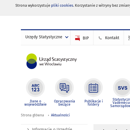
Strona wykorzystuje
pliki cookies
. Korzystanie z witryny bez zmi
Urzędy Statystyczne
Kontakt
BIP
Statystycz
Dane o
Opracowania
Publikacje i
Vademec
województwie
bieżące
foldery
Samorządo
Strona główna
Aktualności
Informacje o Urzędzie