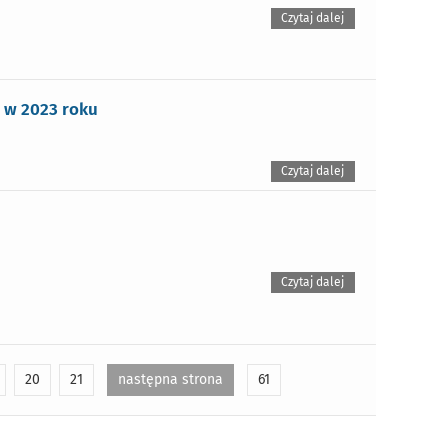
Czytaj dalej
 w 2023 roku
Czytaj dalej
Czytaj dalej
20
21
następna strona
61