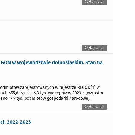
Czytaj dalej
Czytaj dalej
EGON w województwie dolnośląskim. Stan na
 podmiotów zarejestrowanych w rejestrze REGON[1] w
 455,8 tys., o 14,3 tys. więcej niż w 2023 r. (wzrost o
owano 17,9 tys. podmiotów gospodarki narodowej.
Czytaj dalej
ach 2022-2023