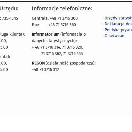
 Urzędu:
Informacje telefoniczne:
Urzędy statys
7.15-15.15
Centrala: +48 71 3716 300
Deklaracja do
Fax:
+48 71 3716 360
Polityka prywa
ługa klienta):
Informatorium
(informacja o
O serwisie
.00,
danych statystycznych)
:
15.00
+ 48 71 3716 314, 71 3716 320,
71 3716 362, 71 3716 455
enta)
:
.00,
REGON
(działalność gospodarcza)
:
15.00
+48 71 3716 312