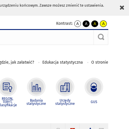
m urządzeniu końcowym. Zawsze możesz zmienić te ustawienia.
Kontrast:
A
A
A
A
kontrast
kontrast
kontrast
kontrast
domyślny
biały
żółty
czarny
tekst
tekst
tekst
na
na
na
czarnym
czarnym
żółtym
gdzie, jak załatwić?
Edukacja statystyczna
O stronie
REGON,
Badania
Urzędy
TERYT,
GUS
statystyczne
statystyczne
lasyfikacje