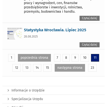
pracy i wynagrodzeń, cen, finansów
przedsiębiorstw i inwestycji, rolnictwa,
przemysłu, budownictwa i handlu.
Czytaj dalej
Statystyka Wrocławia. Lipiec 2025
28.08.2025
Czytaj dalej
1
poprzednia strona
7
8
9
10
11
12
13
14
15
następna strona
23
Informacje o Urzędzie
Specjalizacja Urzędu