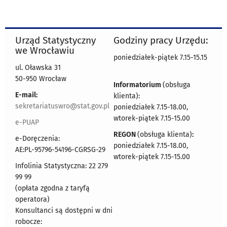
Urząd Statystyczny
Godziny pracy Urzędu:
we Wrocławiu
poniedziałek-piątek 7.15-15.15
ul. Oławska 31
50-950 Wrocław
Informatorium
(obsługa
E-mail:
klienta):
sekretariatuswro@stat.gov.pl
poniedziałek 7.15-18.00,
wtorek-piątek 7.15-15.00
e-PUAP
REGON
(obsługa klienta)
:
e-Doręczenia:
poniedziałek 7.15-18.00,
AE:PL-95796-54196-CGRSG-29
wtorek-piątek 7.15-15.00
Infolinia Statystyczna: 22 279
99 99
(opłata zgodna z taryfą
operatora)
Konsultanci są dostępni w dni
robocze: