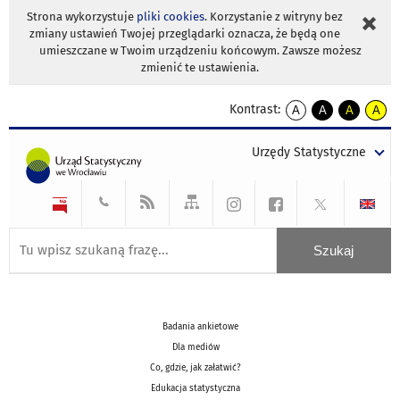
Strona wykorzystuje
pliki cookies
. Korzystanie z witryny bez
zmiany ustawień Twojej przeglądarki oznacza, że będą one
umieszczane w Twoim urządzeniu końcowym. Zawsze możesz
zmienić te ustawienia.
Kontrast:
A
A
A
A
kontrast
kontrast
kontrast
kontra
domyślny
biały
żółty
czarny
Urzędy Statystyczne
tekst
tekst
tekst
na
na
na
czarnym
czarnym
żółtym
Badania ankietowe
Dla mediów
Co, gdzie, jak załatwić?
Edukacja statystyczna