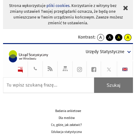
Strona wykorzystuje
pliki cookies
. Korzystanie z witryny bez
zmiany ustawień Twojej przeglądarki oznacza, że będą one
umieszczane w Twoim urządzeniu końcowym. Zawsze możesz
zmienić te ustawienia.
Kontrast:
A
A
A
A
kontrast
kontrast
kontrast
kontra
domyślny
biały
żółty
czarny
Urzędy Statystyczne
tekst
tekst
tekst
na
na
na
czarnym
czarnym
żółtym
Badania ankietowe
Dla mediów
Co, gdzie, jak załatwić?
Edukacja statystyczna