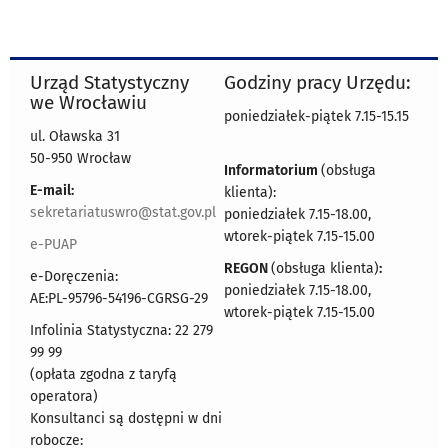
Urząd Statystyczny
Godziny pracy Urzędu:
we Wrocławiu
poniedziałek-piątek 7.15-15.15
ul. Oławska 31
50-950 Wrocław
Informatorium
(obsługa
E-mail:
klienta):
sekretariatuswro@stat.gov.pl
poniedziałek 7.15-18.00,
wtorek-piątek 7.15-15.00
e-PUAP
REGON
(obsługa klienta)
:
e-Doręczenia:
poniedziałek 7.15-18.00,
AE:PL-95796-54196-CGRSG-29
wtorek-piątek 7.15-15.00
Infolinia Statystyczna: 22 279
99 99
(opłata zgodna z taryfą
operatora)
Konsultanci są dostępni w dni
robocze: