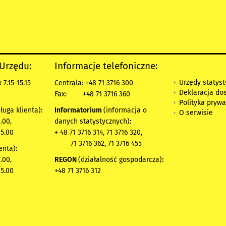
 Urzędu:
Informacje telefoniczne:
Urzędy statys
7.15-15.15
Centrala: +48 71 3716 300
Deklaracja do
Fax:
+48 71 3716 360
Polityka prywa
ługa klienta):
Informatorium
(informacja o
O serwisie
.00,
danych statystycznych)
:
15.00
+ 48 71 3716 314, 71 3716 320,
71 3716 362, 71 3716 455
enta)
:
.00,
REGON
(działalność gospodarcza)
:
15.00
+48 71 3716 312