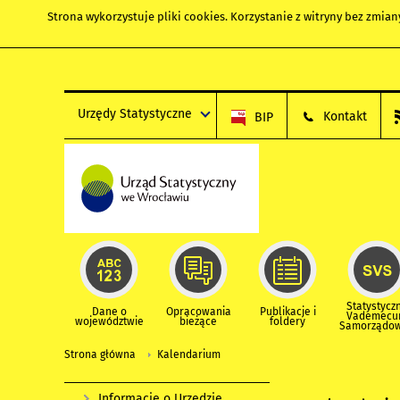
Strona wykorzystuje
pliki cookies
. Korzystanie z witryny bez zmi
Urzędy Statystyczne
Kontakt
BIP
Statystycz
Dane o
Opracowania
Publikacje i
Vademec
województwie
bieżące
foldery
Samorządo
Strona główna
Kalendarium
Informacje o Urzędzie