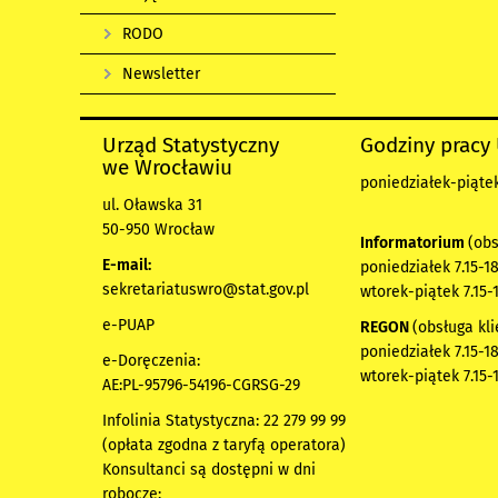
RODO
Newsletter
Urząd Statystyczny
Godziny pracy
we Wrocławiu
poniedziałek-piątek 
ul. Oławska 31
50-950 Wrocław
Informatorium
(obs
E-mail:
poniedziałek 7.15-18
sekretariatuswro@stat.gov.pl
wtorek-piątek 7.15-
e-PUAP
REGON
(obsługa kli
poniedziałek 7.15-18
e-Doręczenia:
wtorek-piątek 7.15-
AE:PL-95796-54196-CGRSG-29
Infolinia Statystyczna: 22 279 99 99
(opłata zgodna z taryfą operatora)
Konsultanci są dostępni w dni
robocze: