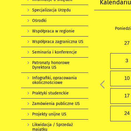
Kalendari
Specjalizacja Urzędu
Ośrodki
Poniedzi
Współpraca w regionie
Współpraca zagraniczna US
27
Seminaria i konferencje
3
Patronaty honorowe
Dyrektora US
Infografiki, opracowania
10
okolicznościowe
Praktyki studenckie
17
Zamówienia publiczne US
24
Projekty unijne US
Likwidacja / Sprzedaż
majątku