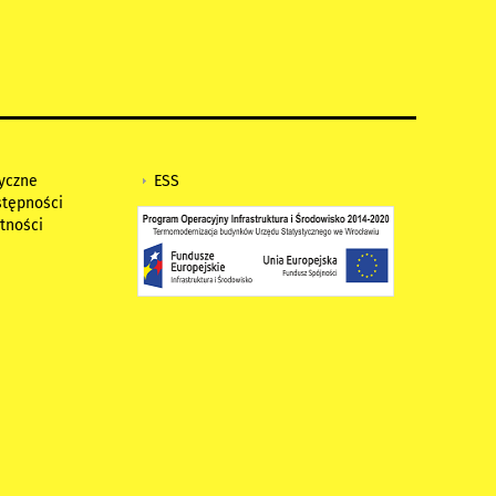
tyczne
ESS
stępności
tności