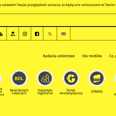
any ustawień Twojej przeglądarki oznacza, że będą one umieszczane w Twoi
Badania ankietowe
Dla mediów
Co, 
ne
Bank Danych
Statystyka
Portal
um
STRATEG
Lokalnych
regionalna
Geostatystyczny
wca
K