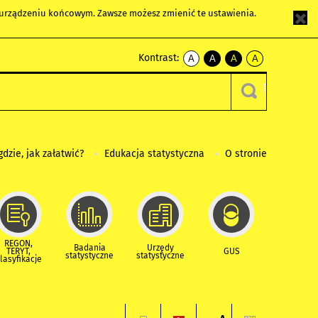
m urządzeniu końcowym. Zawsze możesz zmienić te ustawienia.
Kontrast:
A
A
A
A
kontrast
kontrast
kontrast
kontrast
domyślny
biały
żółty
czarny
tekst
tekst
tekst
na
na
na
czarnym
czarnym
żółtym
gdzie, jak załatwić?
Edukacja statystyczna
O stronie
REGON,
Badania
Urzędy
TERYT,
GUS
statystyczne
statystyczne
lasyfikacje