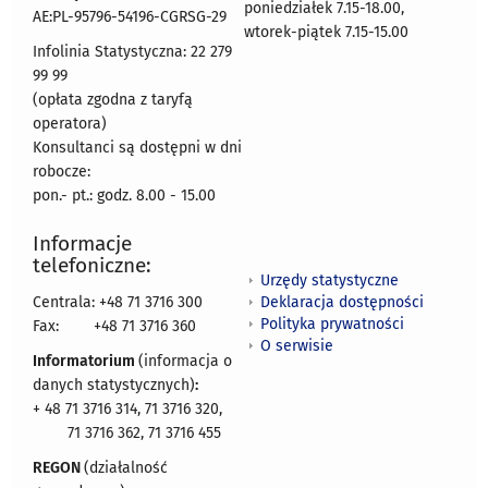
poniedziałek 7.15-18.00,
AE:PL-95796-54196-CGRSG-29
wtorek-piątek 7.15-15.00
Infolinia Statystyczna: 22 279
99 99
(opłata zgodna z taryfą
operatora)
Konsultanci są dostępni w dni
robocze:
pon.- pt.: godz. 8.00 - 15.00
Informacje
telefoniczne:
Urzędy statystyczne
Deklaracja dostępności
Centrala: +48 71 3716 300
Polityka prywatności
Fax:
+48 71 3716 360
O serwisie
Informatorium
(informacja o
danych statystycznych)
:
+ 48 71 3716 314, 71 3716 320,
71 3716 362, 71 3716 455
REGON
(działalność