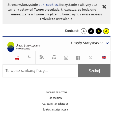
Strona wykorzystuje
pliki cookies
. Korzystanie z witryny bez
zmiany ustawień Twojej przeglądarki oznacza, że będą one
umieszczane w Twoim urządzeniu końcowym. Zawsze możesz
zmienić te ustawienia.
Kontrast:
A
A
A
A
kontrast
kontrast
kontrast
kontra
domyślny
biały
żółty
czarny
Urzędy Statystyczne
tekst
tekst
tekst
na
na
na
czarnym
czarnym
żółtym
Badania ankietowe
Dla mediów
Co, gdzie, jak załatwić?
Edukacja statystyczna