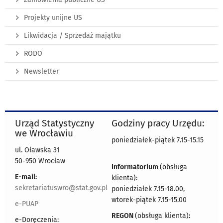
Projekty unijne US
Likwidacja / Sprzedaż majątku
RODO
Newsletter
Urząd Statystyczny
Godziny pracy Urzędu:
we Wrocławiu
poniedziałek-piątek 7.15-15.15
ul. Oławska 31
50-950 Wrocław
Informatorium
(obsługa
E-mail:
klienta):
sekretariatuswro@stat.gov.pl
poniedziałek 7.15-18.00,
wtorek-piątek 7.15-15.00
e-PUAP
REGON
(obsługa klienta)
:
e-Doręczenia: