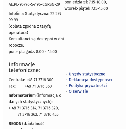
poniedziałek 7.15-18.00,
AE:PL-95796-54196-CGRSG-29
wtorek-piątek 7.15-15.00
Infolinia Statystyczna: 22 279
99 99
(opłata zgodna z taryfą
operatora)
Konsultanci są dostępni w dni
robocze:
pon.- pt.: godz. 8.00 - 15.00
Informacje
telefoniczne:
Urzędy statystyczne
Deklaracja dostępności
Centrala: +48 71 3716 300
Polityka prywatności
Fax:
+48 71 3716 360
O serwisie
Informatorium
(informacja o
danych statystycznych)
:
+ 48 71 3716 314, 71 3716 320,
71 3716 362, 71 3716 455
REGON
(działalność