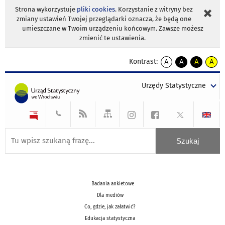
Strona wykorzystuje
pliki cookies
. Korzystanie z witryny bez
zmiany ustawień Twojej przeglądarki oznacza, że będą one
umieszczane w Twoim urządzeniu końcowym. Zawsze możesz
zmienić te ustawienia.
Kontrast:
A
A
A
A
kontrast
kontrast
kontrast
kontra
domyślny
biały
żółty
czarny
Urzędy Statystyczne
tekst
tekst
tekst
na
na
na
czarnym
czarnym
żółtym
Badania ankietowe
Dla mediów
Co, gdzie, jak załatwić?
Edukacja statystyczna