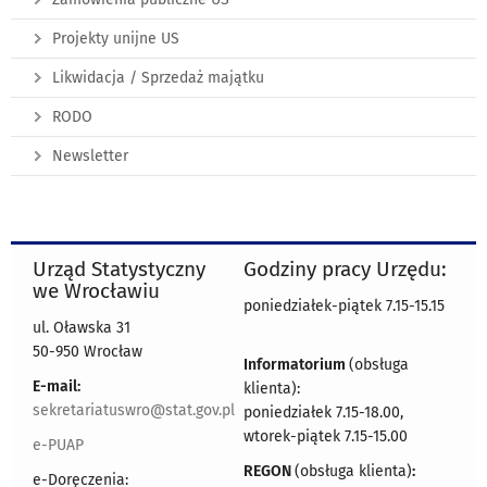
Projekty unijne US
Likwidacja / Sprzedaż majątku
RODO
Newsletter
Urząd Statystyczny
Godziny pracy Urzędu:
we Wrocławiu
poniedziałek-piątek 7.15-15.15
ul. Oławska 31
50-950 Wrocław
Informatorium
(obsługa
E-mail:
klienta):
sekretariatuswro@stat.gov.pl
poniedziałek 7.15-18.00,
wtorek-piątek 7.15-15.00
e-PUAP
REGON
(obsługa klienta)
:
e-Doręczenia: