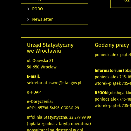
RODO
Newsletter
Urząd Statystyczny
Godziny pracy
we Wrocławiu
poniedziałek-piątek 
ul. Oławska 31
50-950 Wrocław
Informatorium
(obs
E-mail:
poniedziałek 7.15-18
sekretariatuswro@stat.gov.pl
wtorek-piątek 7.15-
e-PUAP
REGON
(obsługa kli
poniedziałek 7.15-18
e-Doręczenia:
wtorek-piątek 7.15-
AE:PL-95796-54196-CGRSG-29
Infolinia Statystyczna: 22 279 99 99
(opłata zgodna z taryfą operatora)
Konsultanci są dostępni w dni