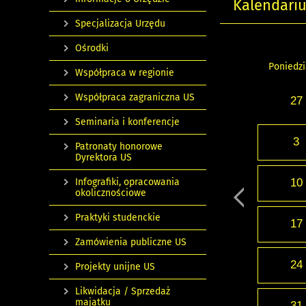
Kalendari
Specjalizacja Urzędu
Ośrodki
Poniedzi
Współpraca w regionie
Współpraca zagraniczna US
27
Seminaria i konferencje
3
Patronaty honorowe
Dyrektora US
Infografiki, opracowania
10
okolicznościowe
Praktyki studenckie
17
Zamówienia publiczne US
24
Projekty unijne US
Likwidacja / Sprzedaż
majątku
31