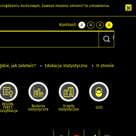
m urządzeniu końcowym. Zawsze możesz zmienić te ustawienia.
Kontrast:
A
A
A
A
kontrast
kontrast
kontrast
kontrast
domyślny
biały
żółty
czarny
tekst
tekst
tekst
na
na
na
czarnym
czarnym
żółtym
gdzie, jak załatwić?
Edukacja statystyczna
O stronie
REGON,
Badania
Urzędy
TERYT,
GUS
statystyczne
statystyczne
lasyfikacje