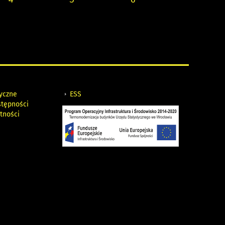
tyczne
ESS
stępności
tności