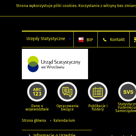
Strona wykorzystuje
pliki cookies
. Korzystanie z witryny bez zmi
Urzędy Statystyczne
Kontakt
BIP
Statystycz
Dane o
Opracowania
Publikacje i
Vademec
województwie
bieżące
foldery
Samorządo
Strona główna
Kalendarium
Informacje o Urzędzie