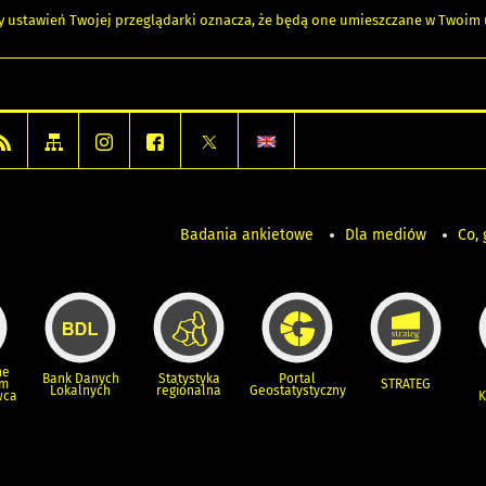
any ustawień Twojej przeglądarki oznacza, że będą one umieszczane w Twoi
Badania ankietowe
Dla mediów
Co, 
ne
Bank Danych
Statystyka
Portal
um
STRATEG
Lokalnych
regionalna
Geostatystyczny
wca
K