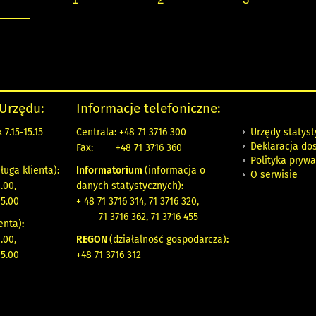
 Urzędu:
Informacje telefoniczne:
Urzędy statys
7.15-15.15
Centrala: +48 71 3716 300
Deklaracja do
Fax:
+48 71 3716 360
Polityka prywa
ługa klienta):
Informatorium
(informacja o
O serwisie
.00,
danych statystycznych)
:
15.00
+ 48 71 3716 314, 71 3716 320,
71 3716 362, 71 3716 455
enta)
:
.00,
REGON
(działalność gospodarcza)
:
15.00
+48 71 3716 312