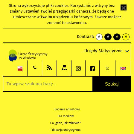
Strona wykorzystuje
pliki cookies
. Korzystanie z witryny bez
zmiany ustawień Twojej przeglądarki oznacza, że będą one
umieszczane w Twoim urządzeniu końcowym. Zawsze możesz
zmienić te ustawienia.
Kontrast:
A
A
A
A
kontrast
kontrast
kontrast
kontra
domyślny
biały
żółty
czarny
Urzędy Statystyczne
tekst
tekst
tekst
na
na
na
czarnym
czarnym
żółtym
Badania ankietowe
Dla mediów
Co, gdzie, jak załatwić?
Edukacja statystyczna