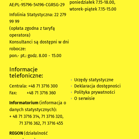
poniedziałek 7.15-18.00,
AE:PL-95796-54196-CGRSG-29
wtorek-piątek 7.15-15.00
Infolinia Statystyczna: 22 279
99 99
(opłata zgodna z taryfą
operatora)
Konsultanci są dostępni w dni
robocze:
pon.- pt.: godz. 8.00 - 15.00
Informacje
telefoniczne:
Urzędy statystyczne
Deklaracja dostępności
Centrala: +48 71 3716 300
Polityka prywatności
Fax:
+48 71 3716 360
O serwisie
Informatorium
(informacja o
danych statystycznych)
:
+ 48 71 3716 314, 71 3716 320,
71 3716 362, 71 3716 455
REGON
(działalność