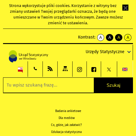
Strona wykorzystuje
pliki cookies
. Korzystanie z witryny bez
zmiany ustawień Twojej przeglądarki oznacza, że będą one
umieszczane w Twoim urządzeniu końcowym. Zawsze możesz
zmienić te ustawienia.
Kontrast:
A
A
A
A
kontrast
kontrast
kontrast
kontra
domyślny
biały
żółty
czarny
Urzędy Statystyczne
tekst
tekst
tekst
na
na
na
czarnym
czarnym
żółtym
Badania ankietowe
Dla mediów
Co, gdzie, jak załatwić?
Edukacja statystyczna