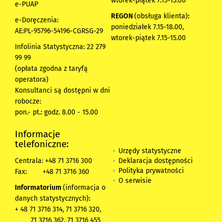
wtorek-piątek 7.15-15.00
e-PUAP
REGON
(obsługa klienta)
:
e-Doręczenia:
poniedziałek 7.15-18.00,
AE:PL-95796-54196-CGRSG-29
wtorek-piątek 7.15-15.00
Infolinia Statystyczna: 22 279
99 99
(opłata zgodna z taryfą
operatora)
Konsultanci są dostępni w dni
robocze:
pon.- pt.: godz. 8.00 - 15.00
Informacje
telefoniczne:
Urzędy statystyczne
Deklaracja dostępności
Centrala: +48 71 3716 300
Polityka prywatności
Fax:
+48 71 3716 360
O serwisie
Informatorium
(informacja o
danych statystycznych)
:
+ 48 71 3716 314, 71 3716 320,
71 3716 362, 71 3716 455