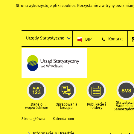
Strona wykorzystuje
pliki cookies
. Korzystanie z witryny bez zmi
Urzędy Statystyczne
Kontakt
BIP
Statystycz
Dane o
Opracowania
Publikacje i
Vademec
województwie
bieżące
foldery
Samorządo
Strona główna
Kalendarium
Informacje o Urzędzie