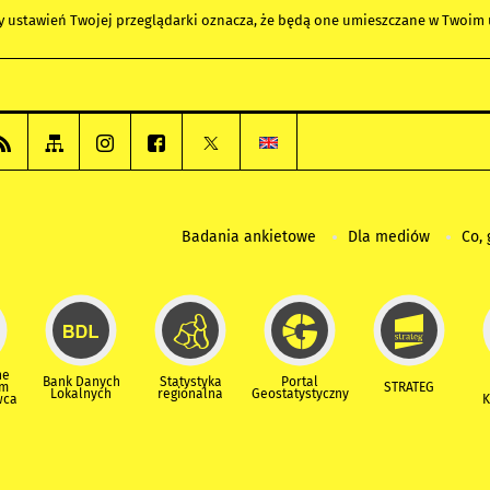
any ustawień Twojej przeglądarki oznacza, że będą one umieszczane w Twoi
Badania ankietowe
Dla mediów
Co, 
ne
Bank Danych
Statystyka
Portal
um
STRATEG
Lokalnych
regionalna
Geostatystyczny
wca
K