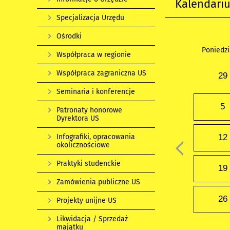
Kalendari
Specjalizacja Urzędu
Ośrodki
Poniedzi
Współpraca w regionie
Współpraca zagraniczna US
29
Seminaria i konferencje
5
Patronaty honorowe
Dyrektora US
Infografiki, opracowania
12
okolicznościowe
Praktyki studenckie
19
Zamówienia publiczne US
26
Projekty unijne US
Likwidacja / Sprzedaż
majątku