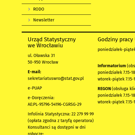
RODO
Newsletter
Urząd Statystyczny
Godziny pracy
we Wrocławiu
poniedziałek-piątek 
ul. Oławska 31
50-950 Wrocław
Informatorium
(obs
E-mail:
poniedziałek 7.15-18
sekretariatuswro@stat.gov.pl
wtorek-piątek 7.15-
e-PUAP
REGON
(obsługa kli
poniedziałek 7.15-18
e-Doręczenia:
wtorek-piątek 7.15-
AE:PL-95796-54196-CGRSG-29
Infolinia Statystyczna: 22 279 99 99
(opłata zgodna z taryfą operatora)
Konsultanci są dostępni w dni
robocze: