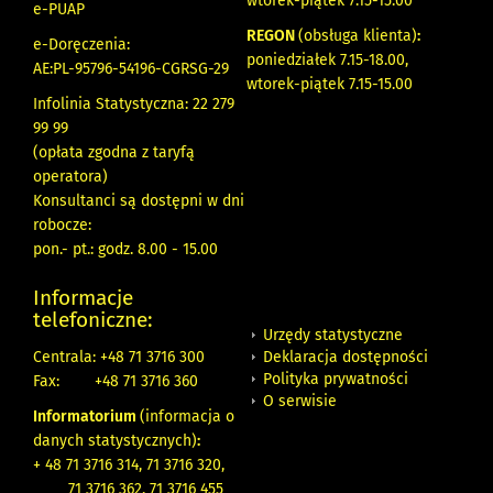
wtorek-piątek 7.15-15.00
e-PUAP
REGON
(obsługa klienta)
:
e-Doręczenia:
poniedziałek 7.15-18.00,
AE:PL-95796-54196-CGRSG-29
wtorek-piątek 7.15-15.00
Infolinia Statystyczna: 22 279
99 99
(opłata zgodna z taryfą
operatora)
Konsultanci są dostępni w dni
robocze:
pon.- pt.: godz. 8.00 - 15.00
Informacje
telefoniczne:
Urzędy statystyczne
Deklaracja dostępności
Centrala: +48 71 3716 300
Polityka prywatności
Fax:
+48 71 3716 360
O serwisie
Informatorium
(informacja o
danych statystycznych)
:
+ 48 71 3716 314, 71 3716 320,
71 3716 362, 71 3716 455