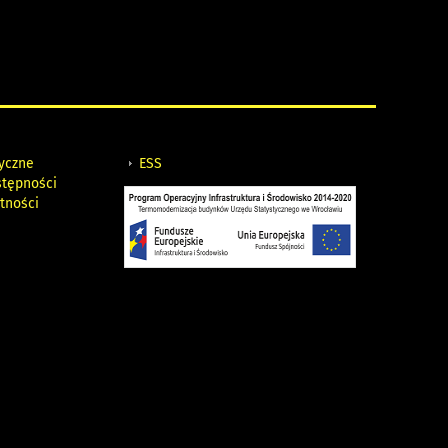
tyczne
ESS
stępności
tności