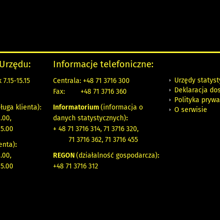
 Urzędu:
Informacje telefoniczne:
Urzędy statys
7.15-15.15
Centrala: +48 71 3716 300
Deklaracja do
Fax:
+48 71 3716 360
Polityka prywa
ługa klienta):
Informatorium
(informacja o
O serwisie
.00,
danych statystycznych)
:
15.00
+ 48 71 3716 314, 71 3716 320,
71 3716 362, 71 3716 455
enta)
:
.00,
REGON
(działalność gospodarcza)
:
15.00
+48 71 3716 312