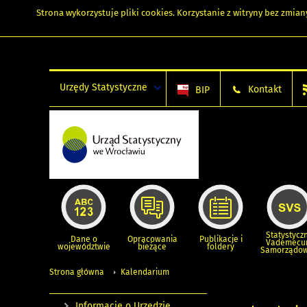
Strona wykorzystuje
pliki cookies
. Korzystanie z witryny bez zmi
Urzędy Statystyczne
Kontakt
BIP
Statystycz
Dane o
Opracowania
Publikacje i
Vademec
województwie
bieżące
foldery
Samorządo
Strona główna
Kalendarium
Informacje o Urzędzie