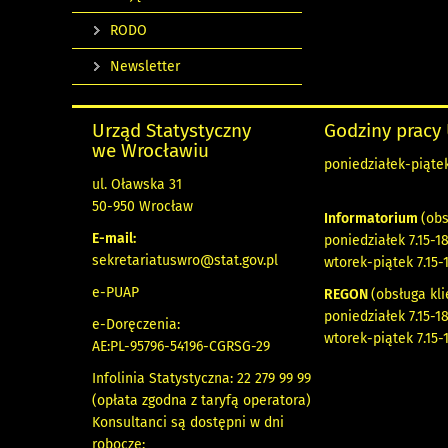
RODO
Newsletter
Urząd Statystyczny
Godziny pracy
we Wrocławiu
poniedziałek-piątek 
ul. Oławska 31
50-950 Wrocław
Informatorium
(obs
E-mail:
poniedziałek 7.15-18
sekretariatuswro@stat.gov.pl
wtorek-piątek 7.15-
e-PUAP
REGON
(obsługa kli
poniedziałek 7.15-18
e-Doręczenia:
wtorek-piątek 7.15-
AE:PL-95796-54196-CGRSG-29
Infolinia Statystyczna: 22 279 99 99
(opłata zgodna z taryfą operatora)
Konsultanci są dostępni w dni
robocze: