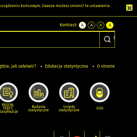
m urządzeniu końcowym. Zawsze możesz zmienić te ustawienia.
Kontrast:
A
A
A
A
kontrast
kontrast
kontrast
kontrast
domyślny
biały
żółty
czarny
tekst
tekst
tekst
na
na
na
czarnym
czarnym
żółtym
gdzie, jak załatwić?
Edukacja statystyczna
O stronie
REGON,
Badania
Urzędy
TERYT,
GUS
statystyczne
statystyczne
lasyfikacje