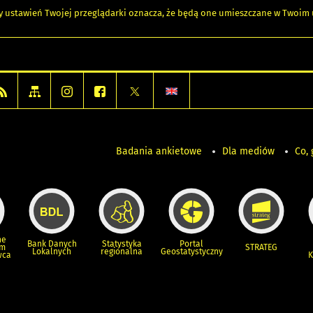
any ustawień Twojej przeglądarki oznacza, że będą one umieszczane w Twoi
Badania ankietowe
Dla mediów
Co, 
ne
Bank Danych
Statystyka
Portal
um
STRATEG
Lokalnych
regionalna
Geostatystyczny
wca
K