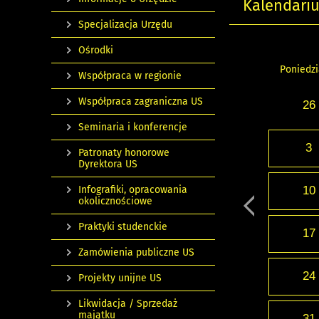
Kalendari
Specjalizacja Urzędu
Ośrodki
Poniedzi
Współpraca w regionie
Współpraca zagraniczna US
26
Seminaria i konferencje
3
Patronaty honorowe
Dyrektora US
Infografiki, opracowania
10
okolicznościowe
Praktyki studenckie
17
Zamówienia publiczne US
24
Projekty unijne US
Likwidacja / Sprzedaż
majątku
31