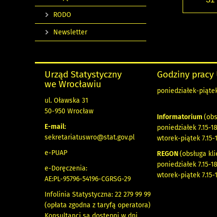
RODO
Newsletter
Urząd Statystyczny
Godziny pracy
we Wrocławiu
poniedziałek-piątek 
ul. Oławska 31
50-950 Wrocław
Informatorium
(obs
E-mail:
poniedziałek 7.15-18
sekretariatuswro@stat.gov.pl
wtorek-piątek 7.15-
e-PUAP
REGON
(obsługa kli
poniedziałek 7.15-18
e-Doręczenia:
wtorek-piątek 7.15-
AE:PL-95796-54196-CGRSG-29
Infolinia Statystyczna: 22 279 99 99
(opłata zgodna z taryfą operatora)
Konsultanci są dostępni w dni