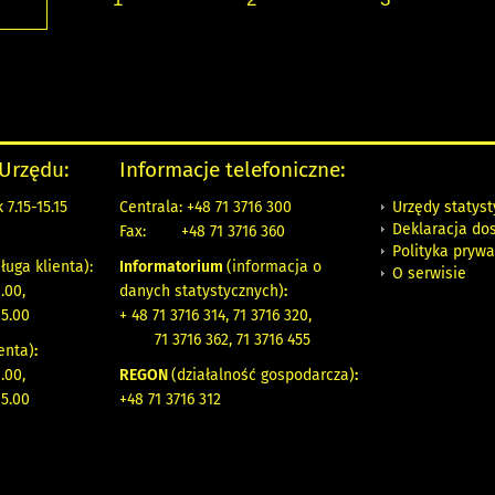
 Urzędu:
Informacje telefoniczne:
Urzędy statys
7.15-15.15
Centrala: +48 71 3716 300
Deklaracja do
Fax:
+48 71 3716 360
Polityka prywa
ługa klienta):
Informatorium
(informacja o
O serwisie
.00,
danych statystycznych)
:
15.00
+ 48 71 3716 314, 71 3716 320,
71 3716 362, 71 3716 455
enta)
:
.00,
REGON
(działalność gospodarcza)
:
15.00
+48 71 3716 312