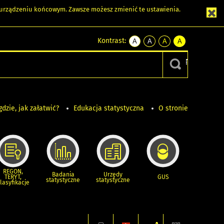
m urządzeniu końcowym. Zawsze możesz zmienić te ustawienia.
Kontrast:
A
A
A
A
kontrast
kontrast
kontrast
kontrast
domyślny
biały
żółty
czarny
tekst
tekst
tekst
na
na
na
czarnym
czarnym
żółtym
gdzie, jak załatwić?
Edukacja statystyczna
O stronie
REGON,
Badania
Urzędy
TERYT,
GUS
statystyczne
statystyczne
lasyfikacje