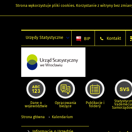
Strona wykorzystuje
pliki cookies
. Korzystanie z witryny bez zmi
Urzędy Statystyczne
Kontakt
BIP
Statystycz
Dane o
Opracowania
Publikacje i
Vademec
województwie
bieżące
foldery
Samorządo
Strona główna
Kalendarium
Informacje o Urzędzie