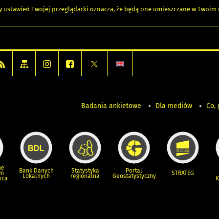
any ustawień Twojej przeglądarki oznacza, że będą one umieszczane w Twoi
Badania ankietowe
Dla mediów
Co, 
ne
Bank Danych
Statystyka
Portal
um
STRATEG
Lokalnych
regionalna
Geostatystyczny
wca
K