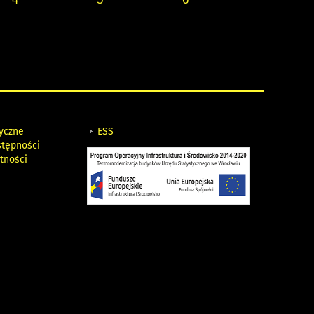
tyczne
ESS
stępności
tności