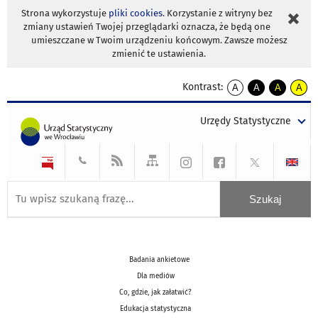
Strona wykorzystuje
pliki cookies
. Korzystanie z witryny bez
zmiany ustawień Twojej przeglądarki oznacza, że będą one
umieszczane w Twoim urządzeniu końcowym. Zawsze możesz
zmienić te ustawienia.
Kontrast:
A
A
A
A
kontrast
kontrast
kontrast
kontra
domyślny
biały
żółty
czarny
Urzędy Statystyczne
tekst
tekst
tekst
na
na
na
czarnym
czarnym
żółtym
Badania ankietowe
Dla mediów
Co, gdzie, jak załatwić?
Edukacja statystyczna