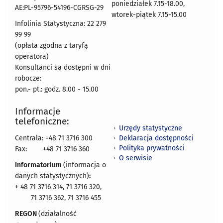
poniedziałek 7.15-18.00,
AE:PL-95796-54196-CGRSG-29
wtorek-piątek 7.15-15.00
Infolinia Statystyczna: 22 279
99 99
(opłata zgodna z taryfą
operatora)
Konsultanci są dostępni w dni
robocze:
pon.- pt.: godz. 8.00 - 15.00
Informacje
telefoniczne:
Urzędy statystyczne
Deklaracja dostępności
Centrala: +48 71 3716 300
Polityka prywatności
Fax:
+48 71 3716 360
O serwisie
Informatorium
(informacja o
danych statystycznych)
:
+ 48 71 3716 314, 71 3716 320,
71 3716 362, 71 3716 455
REGON
(działalność