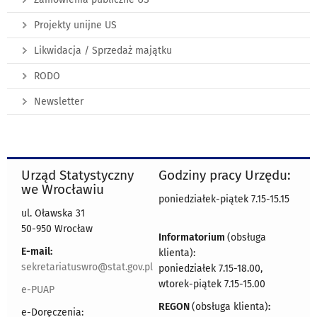
Projekty unijne US
Likwidacja / Sprzedaż majątku
RODO
Newsletter
Urząd Statystyczny
Godziny pracy Urzędu:
we Wrocławiu
poniedziałek-piątek 7.15-15.15
ul. Oławska 31
50-950 Wrocław
Informatorium
(obsługa
E-mail:
klienta):
sekretariatuswro@stat.gov.pl
poniedziałek 7.15-18.00,
wtorek-piątek 7.15-15.00
e-PUAP
REGON
(obsługa klienta)
:
e-Doręczenia: