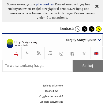
Strona wykorzystuje
pliki cookies
. Korzystanie z witryny bez
zmiany ustawień Twojej przeglądarki oznacza, że będą one
umieszczane w Twoim urządzeniu końcowym. Zawsze możesz
zmienić te ustawienia.
Kontrast:
A
A
A
A
kontrast
kontrast
kontrast
kontra
domyślny
biały
żółty
czarny
Urzędy Statystyczne
tekst
tekst
tekst
na
na
na
czarnym
czarnym
żółtym
Badania ankietowe
Dla mediów
Co, gdzie, jak załatwić?
Edukacja statystyczna